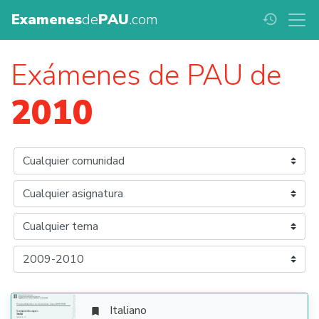
Examenes
de
PAU
.com
history
Exámenes de PAU de
2010
Italiano
