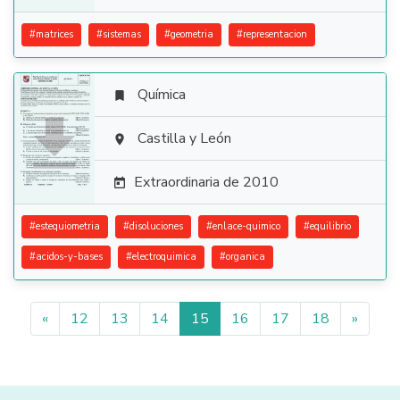
#
matrices
#
sistemas
#
geometria
#
representacion
Química


Castilla y León

Extraordinaria de 2010

#
estequiometria
#
disoluciones
#
enlace-quimico
#
equilibrio
#
acidos-y-bases
#
electroquimica
#
organica
«
12
13
14
15
16
17
18
»