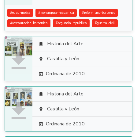
#
edad-media
#
monarquia-hispanica
#
reformismo-borbones
#
restauracion-borbonica
#
segunda-republica
#
guerra-civil
Historia del Arte


Castilla y León

Ordinaria de 2010

Historia del Arte


Castilla y León

Ordinaria de 2010
