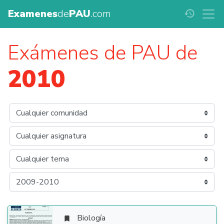
Examenes
de
PAU
.com
history
Exámenes de PAU de
2010
Biología
