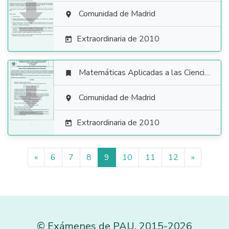

Comunidad de Madrid

Extraordinaria de 2010

Matemáticas Aplicadas a las Ciencias Sociales


Comunidad de Madrid

Extraordinaria de 2010

«
6
7
8
9
10
11
12
»
©
Exámenes de PAU
,
2015
-2026