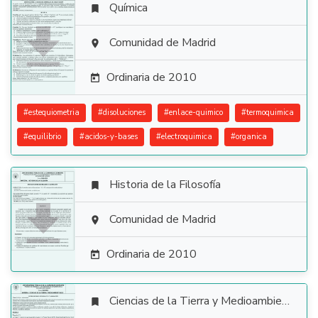
Química


Comunidad de Madrid

Ordinaria de 2010

#
estequiometria
#
disoluciones
#
enlace-quimico
#
termoquimica
#
equilibrio
#
acidos-y-bases
#
electroquimica
#
organica
Historia de la Filosofía


Comunidad de Madrid

Ordinaria de 2010

Ciencias de la Tierra y Medioambientales
