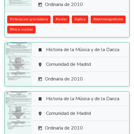
Ordinaria de 2010

#
interaccion-gravitatoria
#
ondas
#
optica
#
electromagnetismo
#
fisica-nuclear
Historia de la Música y de la Danza


Comunidad de Madrid

Ordinaria de 2010

Historia de la Música y de la Danza


Comunidad de Madrid

Ordinaria de 2010
