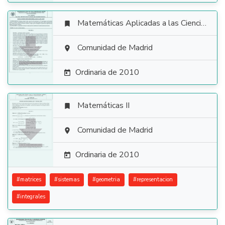
Matemáticas Aplicadas a las Ciencias Sociales


Comunidad de Madrid

Ordinaria de 2010

Matemáticas II


Comunidad de Madrid

Ordinaria de 2010

#
matrices
#
sistemas
#
geometria
#
representacion
#
integrales