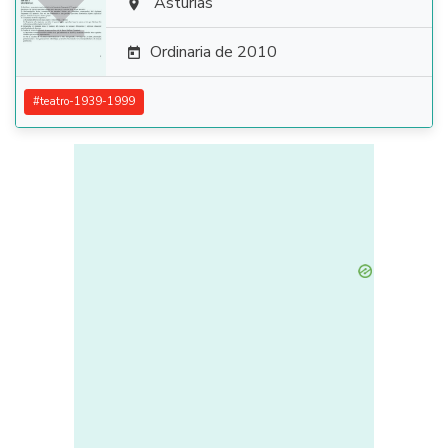

Asturias

Ordinaria de 2010

#
teatro-1939-1999