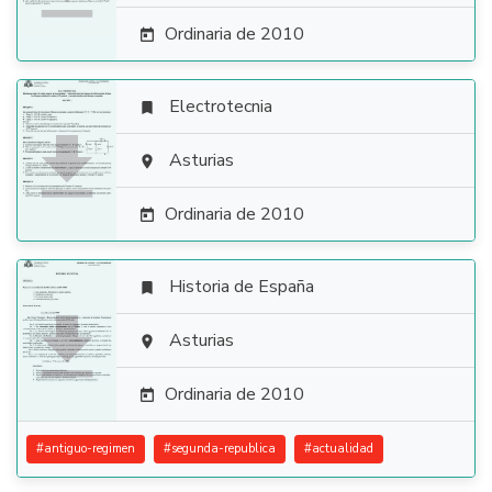
Ordinaria de 2010

Electrotecnia


Asturias

Ordinaria de 2010

Historia de España


Asturias

Ordinaria de 2010

#
antiguo-regimen
#
segunda-republica
#
actualidad