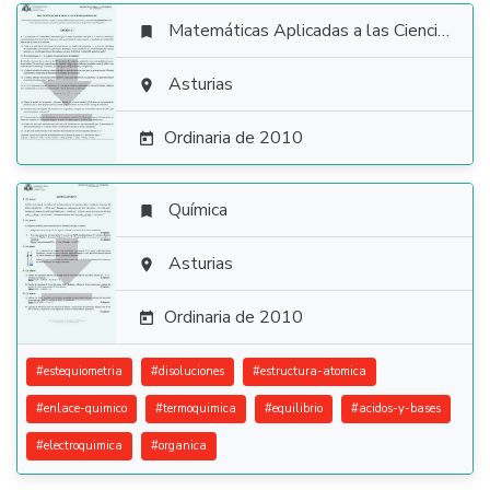
Matemáticas Aplicadas a las Ciencias Sociales


Asturias

Ordinaria de 2010

Química


Asturias

Ordinaria de 2010

#
estequiometria
#
disoluciones
#
estructura-atomica
#
enlace-quimico
#
termoquimica
#
equilibrio
#
acidos-y-bases
#
electroquimica
#
organica