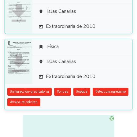

Islas Canarias

Extraordinaria de 2010

Física


Islas Canarias

Extraordinaria de 2010

#
interaccion-gravitatoria
#
ondas
#
optica
#
electromagnetismo
#
fisica-relativista