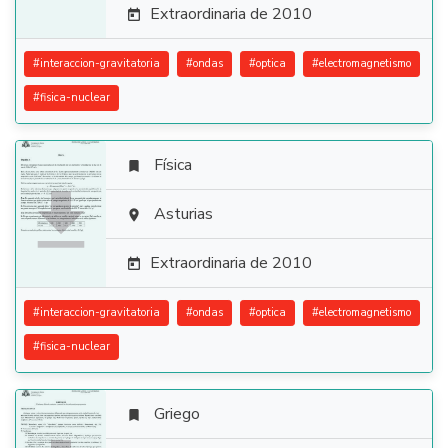
Extraordinaria de 2010

#
interaccion-gravitatoria
#
ondas
#
optica
#
electromagnetismo
#
fisica-nuclear
Física


Asturias

Extraordinaria de 2010

#
interaccion-gravitatoria
#
ondas
#
optica
#
electromagnetismo
#
fisica-nuclear
Griego
