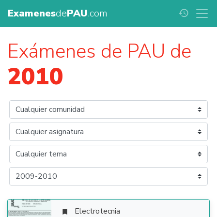
Examenes
de
PAU
.com
history
Exámenes de PAU de
2010
Electrotecnia
