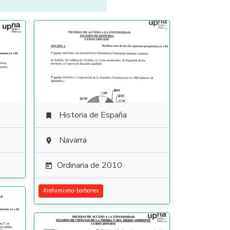
Historia de España

Navarra

Ordinaria de 2010

#
reformismo-borbones