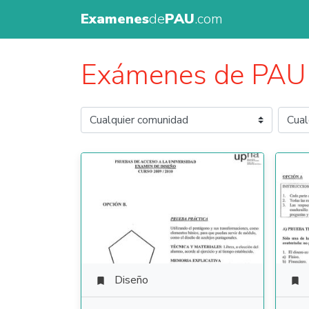
Examenes
de
PAU
.com
Exámenes de PAU
Diseño

