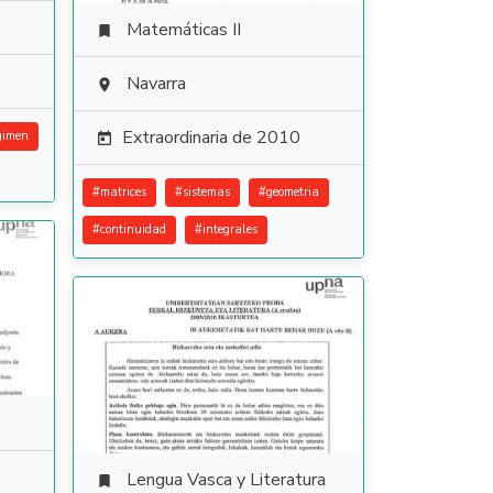
Matemáticas II

Navarra

Extraordinaria de 2010
gimen

#
matrices
#
sistemas
#
geometria
#
continuidad
#
integrales
Lengua Vasca y Literatura
