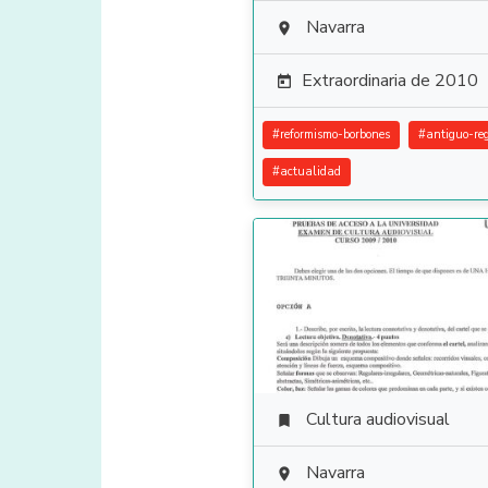
Navarra

Extraordinaria de 2010

#
reformismo-borbones
#
antiguo-re
#
actualidad
Cultura audiovisual

Navarra
