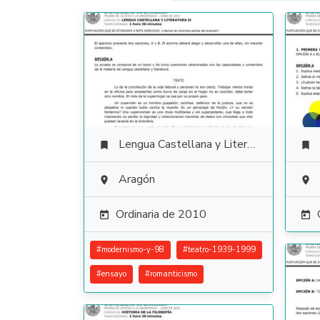
Lengua Castellana y Literatura


Aragón


Ordinaria de 2010


#
modernismo-y-98
#
teatro-1939-1999
#
ensayo
#
romanticismo