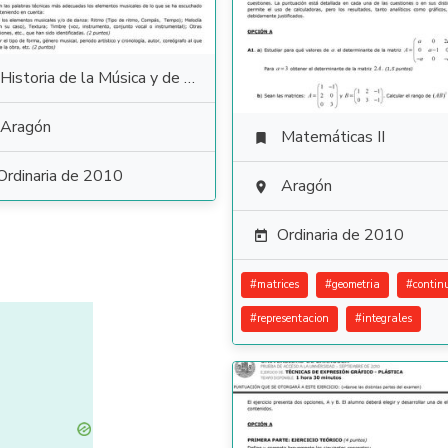
Historia de la Música y de la Danza
Aragón
Matemáticas II

Ordinaria de 2010
Aragón

Ordinaria de 2010

#
matrices
#
geometria
#
contin
#
representacion
#
integrales