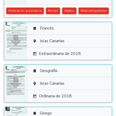
#
interaccion-gravitatoria
#
ondas
#
optica
#
electromagnetismo
Francés


Islas Canarias

Extraordinaria de 2018

Geografía


Islas Canarias

Ordinaria de 2018

Griego
