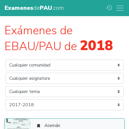
Examenes
de
PAU
.com
history
Exámenes de
2018
EBAU/PAU de
Alemán
