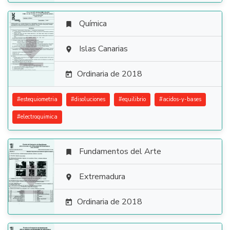
Química


Islas Canarias

Ordinaria de 2018

#
estequiometria
#
disoluciones
#
equilibrio
#
acidos-y-bases
#
electroquimica
Fundamentos del Arte


Extremadura

Ordinaria de 2018
