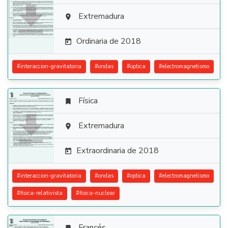

Extremadura

Ordinaria de 2018

#
interaccion-gravitatoria
#
ondas
#
optica
#
electromagnetismo
Física


Extremadura

Extraordinaria de 2018

#
interaccion-gravitatoria
#
ondas
#
optica
#
electromagnetismo
#
fisica-relativista
#
fisica-nuclear
Francés