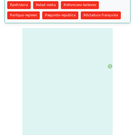
#
prehistoria
#
edad-media
#
reformismo-borbones
#
antiguo-regimen
#
segunda-republica
#
dictadura-franquista