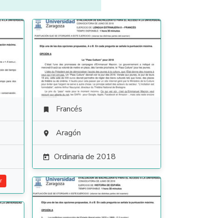
Francés

Aragón

Ordinaria de 2018

r