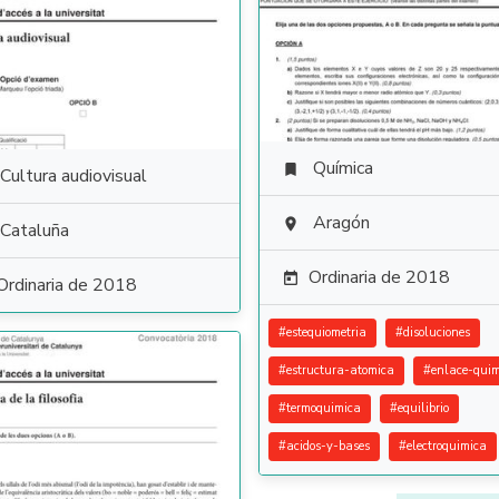
Química

Cultura audiovisual
Aragón

Cataluña
Ordinaria de 2018

Ordinaria de 2018
#
estequiometria
#
disoluciones
#
estructura-atomica
#
enlace-quim
#
termoquimica
#
equilibrio
#
acidos-y-bases
#
electroquimica