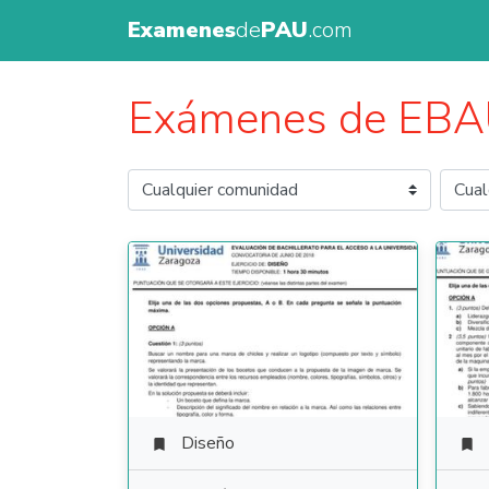
Examenes
de
PAU
.com
Exámenes de EB
Diseño

