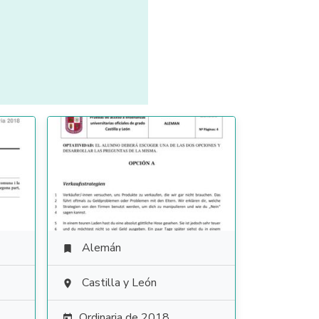
Alemán

Castilla y León

Ordinaria de 2018
