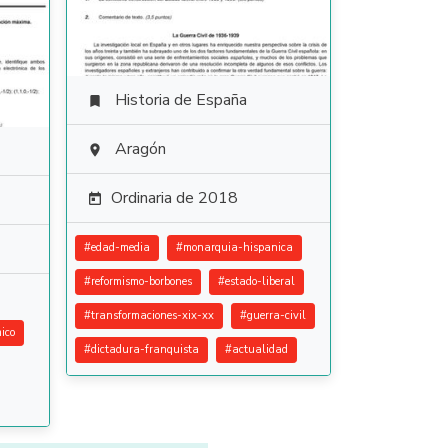
Historia de España

Aragón

Ordinaria de 2018

#
edad-media
#
monarquia-hispanica
#
reformismo-borbones
#
estado-liberal
#
transformaciones-xix-xx
#
guerra-civil
ico
#
dictadura-franquista
#
actualidad