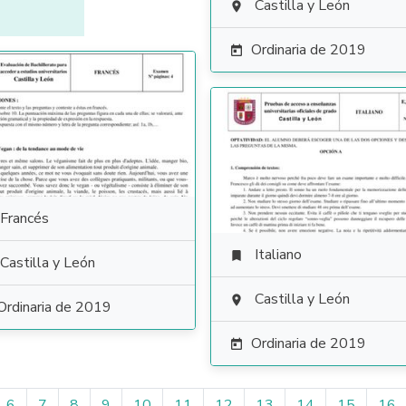
Castilla y León

Ordinaria de 2019

Francés
Italiano

Castilla y León
Castilla y León

Ordinaria de 2019
Ordinaria de 2019

6
7
8
9
10
11
12
13
14
15
16