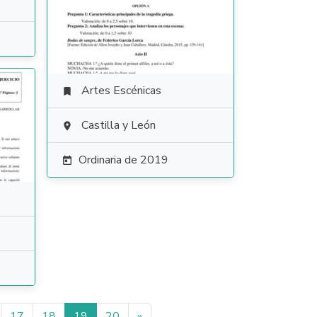
Artes Escénicas

Castilla y León

Ordinaria de 2019

17
18
19
20
»