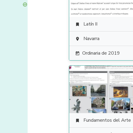
Latín II

Navarra

Ordinaria de 2019

Fundamentos del Arte
