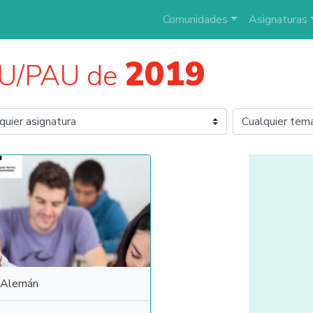
Comunidades
Asignaturas
2019
AU/PAU de
Alemán