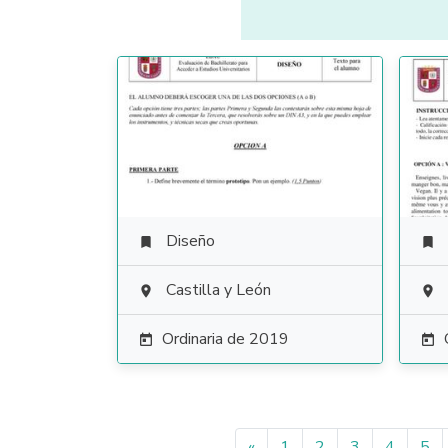
Diseño


Castilla y León


Ordinaria de 2019


«
1
2
3
4
5