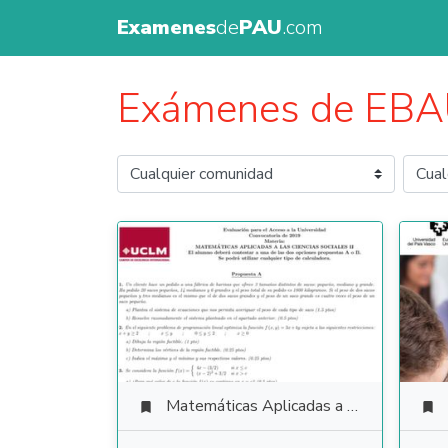
Examenes
de
PAU
.com
Exámenes de EB
Matemáticas Aplicadas a las Ciencias Sociales

