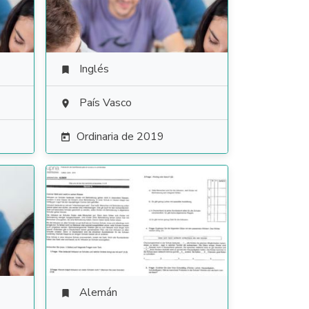
Inglés

País Vasco

Ordinaria de 2019

Alemán
