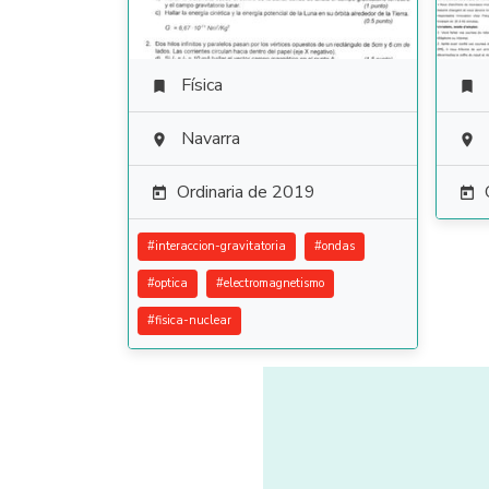
Física


Navarra


Ordinaria de 2019


#
interaccion-gravitatoria
#
ondas
#
optica
#
electromagnetismo
#
fisica-nuclear