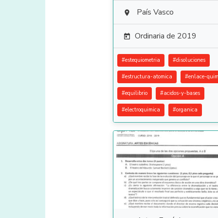
País Vasco

Ordinaria de 2019

#
estequiometria
#
disoluciones
#
estructura-atomica
#
enlace-quim
#
equilibrio
#
acidos-y-bases
#
electroquimica
#
organica