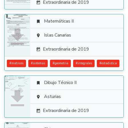
Extraordinaria de 2019

Matemáticas II


Islas Canarias

Extraordinaria de 2019

#
matrices
#
sistemas
#
geometria
#
integrales
#
estadistica
Dibujo Técnico II


Asturias

Extraordinaria de 2019
