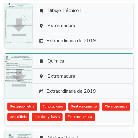
Dibujo Técnico II


Extremadura

Extraordinaria de 2019

Química


Extremadura

Extraordinaria de 2019

#
estequiometria
#
disoluciones
#
enlace-quimico
#
termoquimica
#
equilibrio
#
acidos-y-bases
#
electroquimica
Matemáticas II