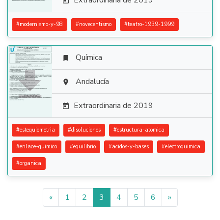
Extraordinaria de 2019

#
modernismo-y-98
#
novecentismo
#
teatro-1939-1999
Química


Andalucía

Extraordinaria de 2019

#
estequiometria
#
disoluciones
#
estructura-atomica
#
enlace-quimico
#
equilibrio
#
acidos-y-bases
#
electroquimica
#
organica
«
1
2
3
4
5
6
»