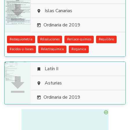

Islas Canarias

Ordinaria de 2019

#
estequiometria
#
disoluciones
#
enlace-quimico
#
equilibrio
#
acidos-y-bases
#
electroquimica
#
organica
Latín II


Asturias

Ordinaria de 2019
