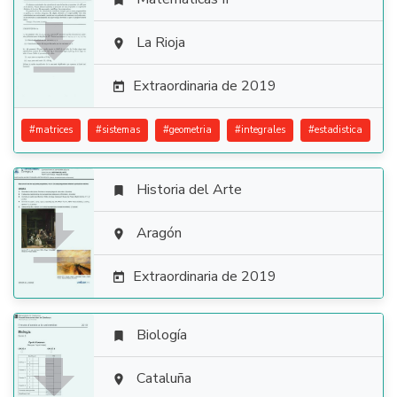


La Rioja

Extraordinaria de 2019

#
matrices
#
sistemas
#
geometria
#
integrales
#
estadistica
Historia del Arte


Aragón

Extraordinaria de 2019

Biología


Cataluña
