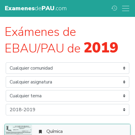
Examenes
de
PAU
.com
history
Exámenes de
2019
EBAU/PAU de
Química
