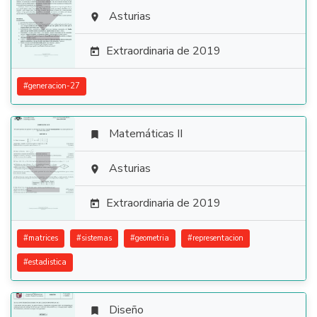

Asturias

Extraordinaria de 2019

#
generacion-27
Matemáticas II


Asturias

Extraordinaria de 2019

#
matrices
#
sistemas
#
geometria
#
representacion
#
estadistica
Diseño
