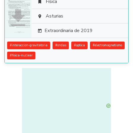
Física


Asturias

Extraordinaria de 2019

#
interaccion-gravitatoria
#
ondas
#
optica
#
electromagnetismo
#
fisica-nuclear