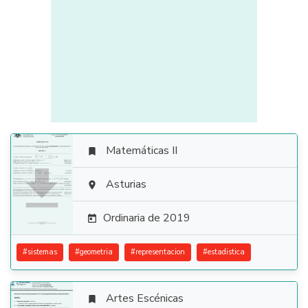
Matemáticas II


Asturias

Ordinaria de 2019

#
sistemas
#
geometria
#
representacion
#
estadistica
Artes Escénicas
