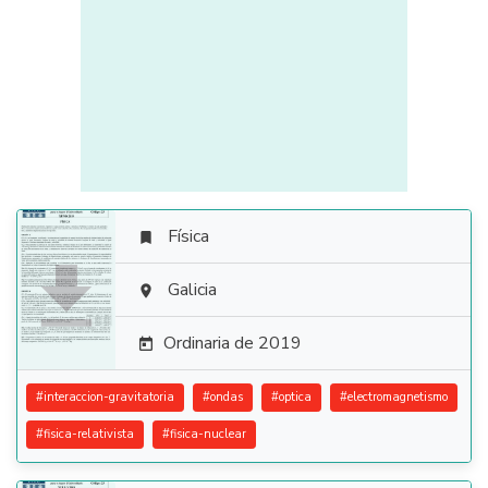
Física


Galicia

Ordinaria de 2019

#
interaccion-gravitatoria
#
ondas
#
optica
#
electromagnetismo
#
fisica-relativista
#
fisica-nuclear