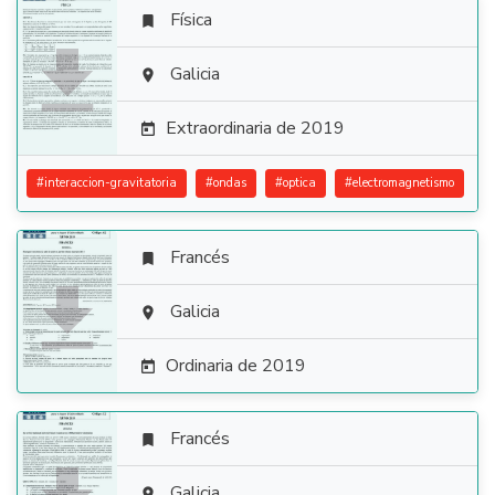
Física


Galicia

Extraordinaria de 2019

#
interaccion-gravitatoria
#
ondas
#
optica
#
electromagnetismo
Francés


Galicia

Ordinaria de 2019

Francés

Galicia
