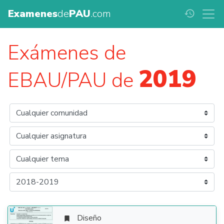
Examenes
de
PAU
.com
history
Exámenes de
2019
EBAU/PAU de
Diseño
