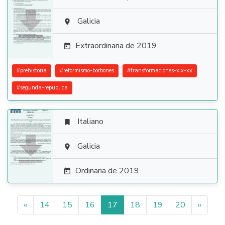

Galicia

Extraordinaria de 2019

#
prehistoria
#
reformismo-borbones
#
transformaciones-xix-xx
#
segunda-republica
Italiano


Galicia

Ordinaria de 2019

«
14
15
16
17
18
19
20
»