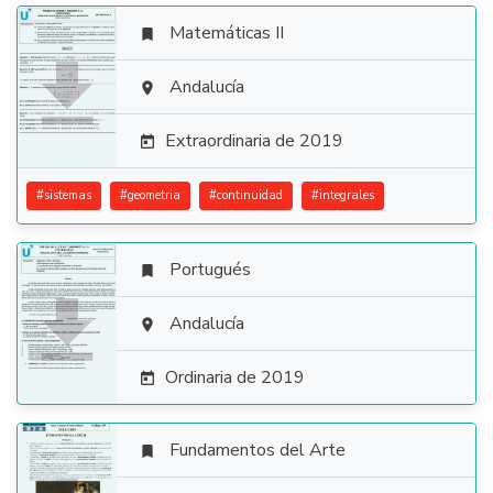
Matemáticas II


Andalucía

Extraordinaria de 2019

#
sistemas
#
geometria
#
continuidad
#
integrales
Portugués


Andalucía

Ordinaria de 2019

Fundamentos del Arte
