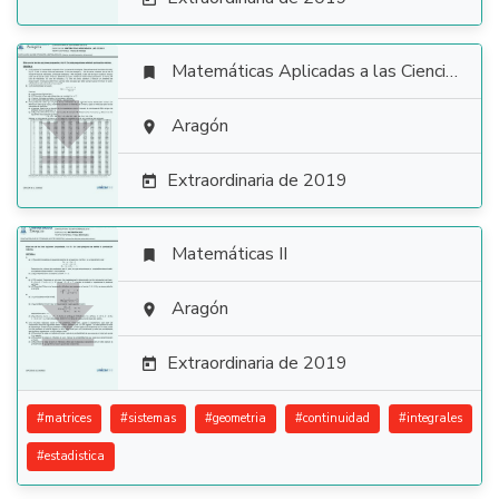
Matemáticas Aplicadas a las Ciencias Sociales


Aragón

Extraordinaria de 2019

Matemáticas II


Aragón

Extraordinaria de 2019

#
matrices
#
sistemas
#
geometria
#
continuidad
#
integrales
#
estadistica