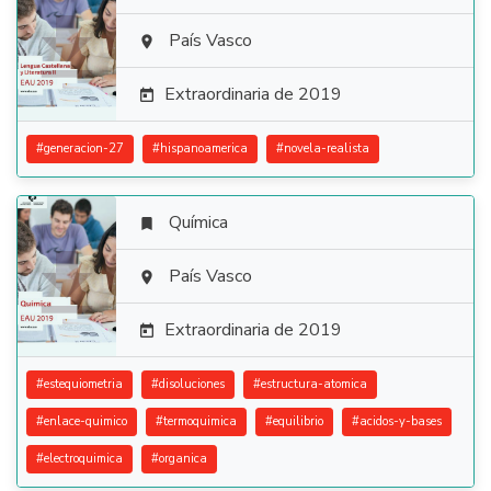

País Vasco

Extraordinaria de 2019

#
generacion-27
#
hispanoamerica
#
novela-realista
Química


País Vasco

Extraordinaria de 2019

#
estequiometria
#
disoluciones
#
estructura-atomica
#
enlace-quimico
#
termoquimica
#
equilibrio
#
acidos-y-bases
#
electroquimica
#
organica