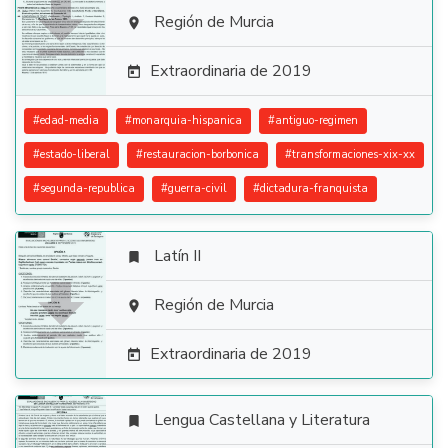

Región de Murcia

Extraordinaria de 2019

#
edad-media
#
monarquia-hispanica
#
antiguo-regimen
#
estado-liberal
#
restauracion-borbonica
#
transformaciones-xix-xx
#
segunda-republica
#
guerra-civil
#
dictadura-franquista
Latín II


Región de Murcia

Extraordinaria de 2019

Lengua Castellana y Literatura
