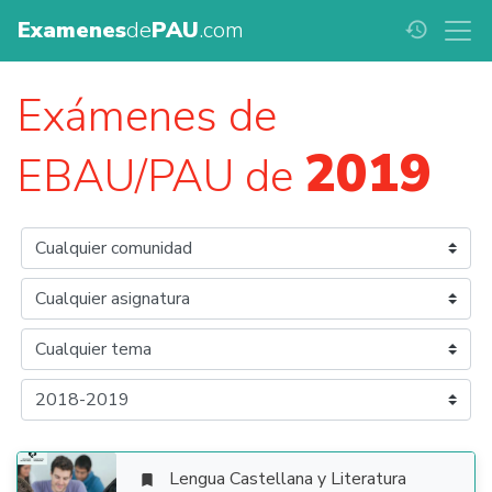
Examenes
de
PAU
.com
history
Exámenes de
2019
EBAU/PAU de
Lengua Castellana y Literatura
