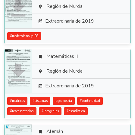

Región de Murcia

Extraordinaria de 2019

#
modernismo-y-98
Matemáticas II


Región de Murcia

Extraordinaria de 2019

#
matrices
#
sistemas
#
geometria
#
continuidad
#
representacion
#
integrales
#
estadistica
Alemán
