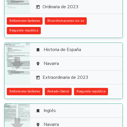
Ordinaria de 2023

#
reformismo-borbones
#
transformaciones-xix-xx
#
segunda-republica
Historia de España


Navarra

Extraordinaria de 2023

#
reformismo-borbones
#
estado-liberal
#
segunda-republica
Inglés


Navarra
