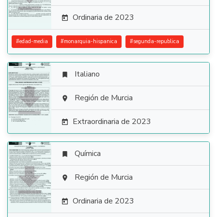
Ordinaria de 2023

#
edad-media
#
monarquia-hispanica
#
segunda-republica
Italiano


Región de Murcia

Extraordinaria de 2023

Química


Región de Murcia

Ordinaria de 2023
