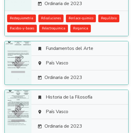
Ordinaria de 2023

#
estequiometria
#
disoluciones
#
enlace-quimico
#
equilibrio
#
acidos-y-bases
#
electroquimica
#
organica
Fundamentos del Arte


País Vasco

Ordinaria de 2023

Historia de la Filosofía


País Vasco

Ordinaria de 2023
