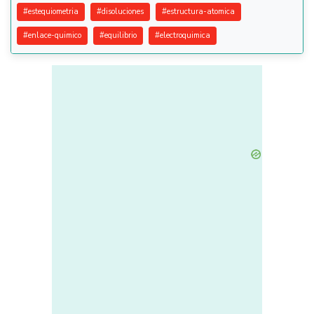
#
estequiometria
#
disoluciones
#
estructura-atomica
#
enlace-quimico
#
equilibrio
#
electroquimica