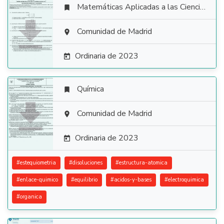
Matemáticas Aplicadas a las Ciencias Sociales


Comunidad de Madrid

Ordinaria de 2023

Química


Comunidad de Madrid

Ordinaria de 2023

#
estequiometria
#
disoluciones
#
estructura-atomica
#
enlace-quimico
#
equilibrio
#
acidos-y-bases
#
electroquimica
#
organica