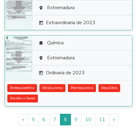

Extremadura

Extraordinaria de 2023

Química


Extremadura

Ordinaria de 2023

#
estequiometria
#
disoluciones
#
termoquimica
#
equilibrio
#
acidos-y-bases
«
5
6
7
8
9
10
11
»