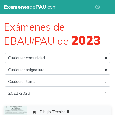
Examenes
de
PAU
.com
history
Exámenes de
2023
EBAU/PAU de
Dibujo Técnico II
