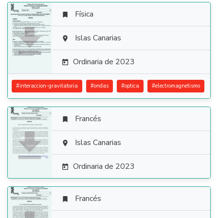
Física


Islas Canarias

Ordinaria de 2023

#
interaccion-gravitatoria
#
ondas
#
optica
#
electromagnetismo
Francés


Islas Canarias

Ordinaria de 2023

Francés
