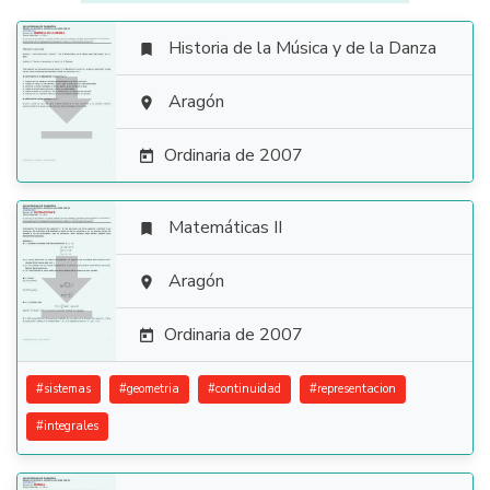
Historia de la Música y de la Danza


Aragón

Ordinaria de 2007

Matemáticas II


Aragón

Ordinaria de 2007

#
sistemas
#
geometria
#
continuidad
#
representacion
#
integrales