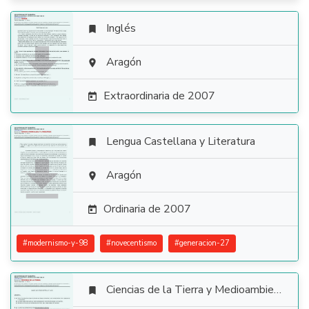
Inglés


Aragón

Extraordinaria de 2007

Lengua Castellana y Literatura


Aragón

Ordinaria de 2007

#
modernismo-y-98
#
novecentismo
#
generacion-27
Ciencias de la Tierra y Medioambientales
