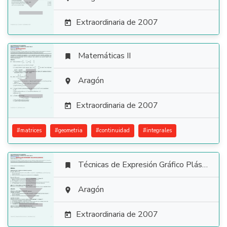

Extraordinaria de 2007

Matemáticas II


Aragón

Extraordinaria de 2007

#
matrices
#
geometria
#
continuidad
#
integrales
Técnicas de Expresión Gráfico Plástica


Aragón

Extraordinaria de 2007
