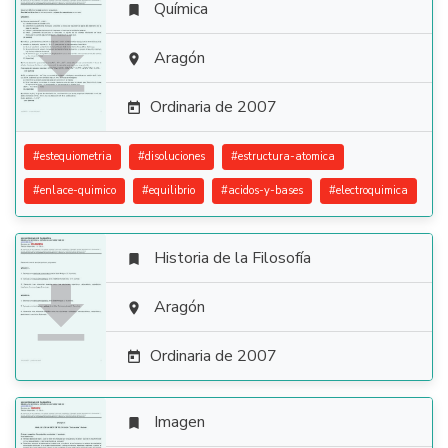
Química


Aragón

Ordinaria de 2007

#
estequiometria
#
disoluciones
#
estructura-atomica
#
enlace-quimico
#
equilibrio
#
acidos-y-bases
#
electroquimica
Historia de la Filosofía


Aragón

Ordinaria de 2007

Imagen
