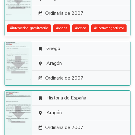

Ordinaria de 2007

#
interaccion-gravitatoria
#
ondas
#
optica
#
electromagnetismo
Griego


Aragón

Ordinaria de 2007

Historia de España


Aragón

Ordinaria de 2007
