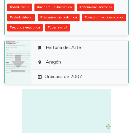
#
edad-media
#
monarquia-hispanica
#
reformismo-borbones
#
estado-liberal
#
restauracion-borbonica
#
transformaciones-xix-xx
#
segunda-republica
#
guerra-civil
Historia del Arte


Aragón

Ordinaria de 2007
