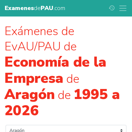
Examenes
de
PAU
.com
history
Exámenes de
EvAU/PAU de
Economía de la
Empresa
de
Aragón
1995 a
de
2026