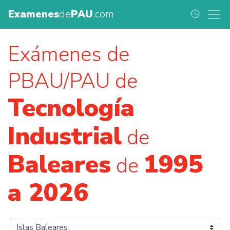
Examenes
de
PAU
.com
history
Exámenes de
PBAU/PAU de
Tecnología
Industrial
de
Baleares
1995
de
a 2026