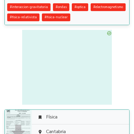
#
interaccion-gravitatoria
#
ondas
#
optica
#
electromagnetismo
#
fisica-relativista
#
fisica-nuclear
Física


Cantabria
