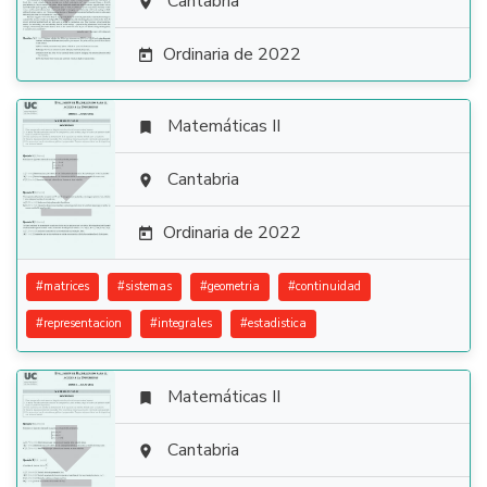

Cantabria

Ordinaria de 2022

Matemáticas II


Cantabria

Ordinaria de 2022

#
matrices
#
sistemas
#
geometria
#
continuidad
#
representacion
#
integrales
#
estadistica
Matemáticas II


Cantabria
