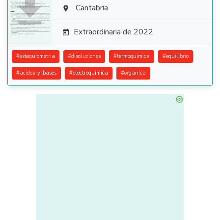

Cantabria

Extraordinaria de 2022

#
estequiometria
#
disoluciones
#
termoquimica
#
equilibrio
#
acidos-y-bases
#
electroquimica
#
organica