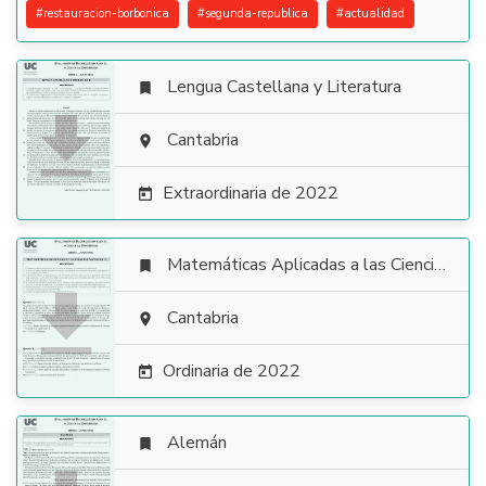
#
restauracion-borbonica
#
segunda-republica
#
actualidad
Lengua Castellana y Literatura


Cantabria

Extraordinaria de 2022

Matemáticas Aplicadas a las Ciencias Sociales


Cantabria

Ordinaria de 2022

Alemán
