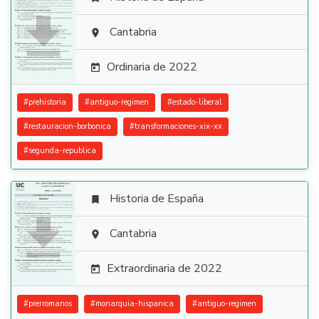

Cantabria

Ordinaria de 2022

#
prehistoria
#
antiguo-regimen
#
estado-liberal
#
restauracion-borbonica
#
transformaciones-xix-xx
#
segunda-republica
Historia de España


Cantabria

Extraordinaria de 2022

#
prerromanos
#
monarquia-hispanica
#
antiguo-regimen