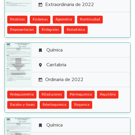
Extraordinaria de 2022

#
matrices
#
sistemas
#
geometria
#
continuidad
#
representacion
#
integrales
#
estadistica
Química


Cantabria

Ordinaria de 2022

#
estequiometria
#
disoluciones
#
termoquimica
#
equilibrio
#
acidos-y-bases
#
electroquimica
#
organica
Química
