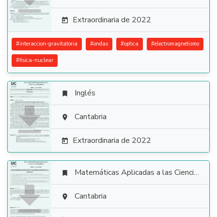
Extraordinaria de 2022

#
interaccion-gravitatoria
#
ondas
#
optica
#
electromagnetismo
#
fisica-nuclear
Inglés


Cantabria

Extraordinaria de 2022

Matemáticas Aplicadas a las Ciencias Sociales


Cantabria
