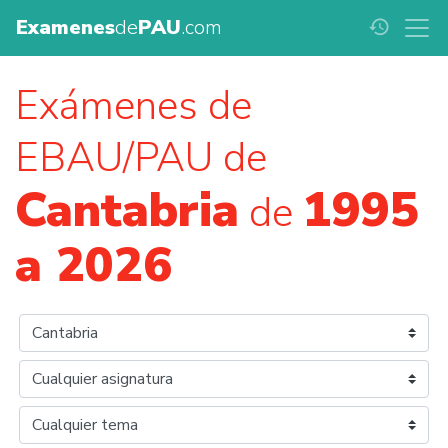
Examenes
de
PAU
.com
history
Exámenes de
EBAU/PAU de
Cantabria
1995
de
a 2026