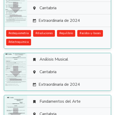

Cantabria

Extraordinaria de 2024

#
estequiometria
#
disoluciones
#
equilibrio
#
acidos-y-bases
#
electroquimica
Análisis Musical


Cantabria

Extraordinaria de 2024

Fundamentos del Arte

Cantabria
