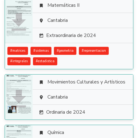
Matemáticas II


Cantabria

Extraordinaria de 2024

#
matrices
#
sistemas
#
geometria
#
representacion
#
integrales
#
estadistica
Movimientos Culturales y Artísticos


Cantabria

Ordinaria de 2024

Química
