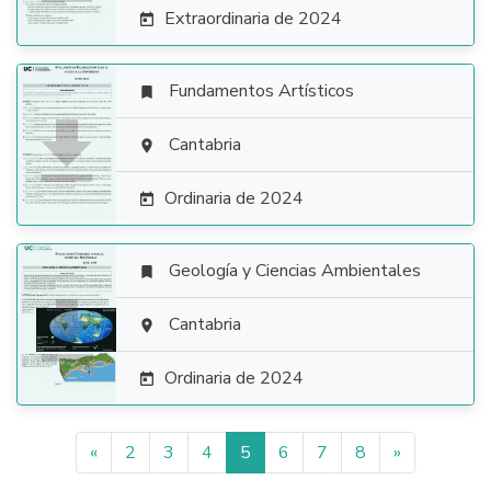
Extraordinaria de 2024

Fundamentos Artísticos


Cantabria

Ordinaria de 2024

Geología y Ciencias Ambientales


Cantabria

Ordinaria de 2024

«
2
3
4
5
6
7
8
»