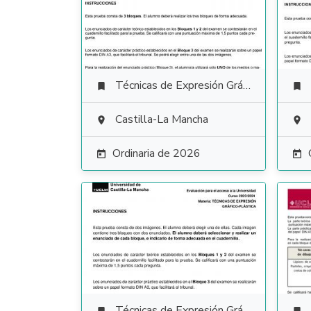
Técnicas de Expresión Gráfico Plástica


Castilla-La Mancha


Ordinaria de 2026


Técnicas de Expresión Gráfico Plástica