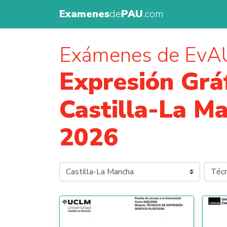
Examenes
de
PAU
.com
Exámenes de EvA
Expresión Gráf
Castilla-La M
2026