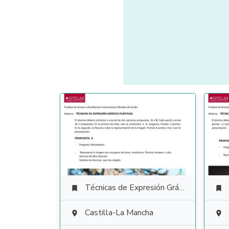
Técnicas de Expresión Gráfico Plástica


Castilla-La Mancha

