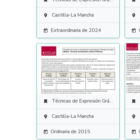


Castilla-La Mancha


Extraordinaria de 2024


Técnicas de Expresión Gráfico Plástica


Castilla-La Mancha


Ordinaria de 2015

