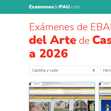
Examenes
de
PAU
.com
Exámenes de EB
del Arte
Cas
de
a 2026