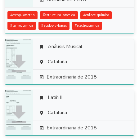

#
estequiometria
#
estructura-atomica
#
enlace-quimico
#
termoquimica
#
acidos-y-bases
#
electroquimica
Análisis Musical


Cataluña

Extraordinaria de 2018

Latín II


Cataluña

Extraordinaria de 2018
