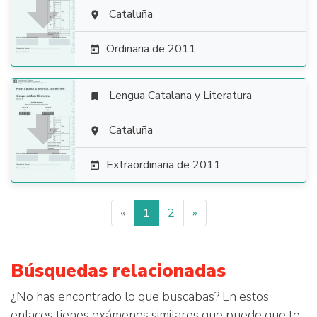

Cataluña

Ordinaria de 2011

Lengua Catalana y Literatura


Cataluña

Extraordinaria de 2011

«
1
2
»
Búsquedas relacionadas
¿No has encontrado lo que buscabas? En estos
enlaces tienes exámenes similares que puede que te