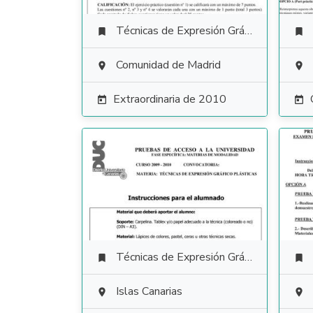
Técnicas de Expresión Gráfico Plástica


Comunidad de Madrid


Extraordinaria de 2010


Técnicas de Expresión Gráfico Plástica


Islas Canarias

