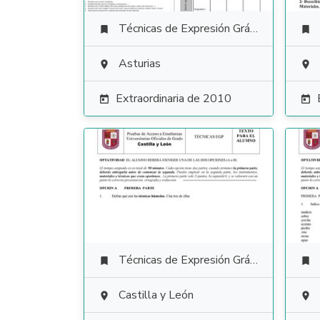
Técnicas de Expresión Gráfico Plástica


Asturias


Extraordinaria de 2010


Técnicas de Expresión Gráfico Plástica


Castilla y León

