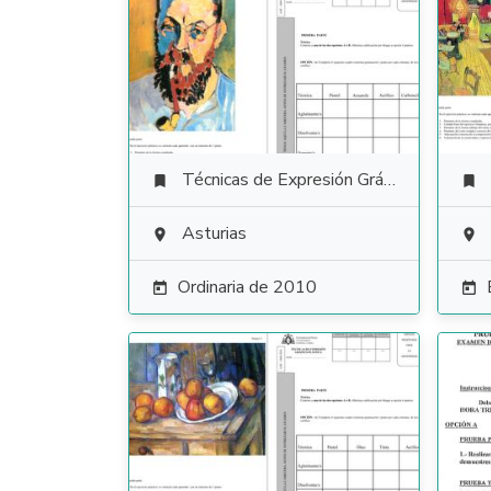
Técnicas de Expresión Gráfico Plástica


Asturias


Ordinaria de 2010

