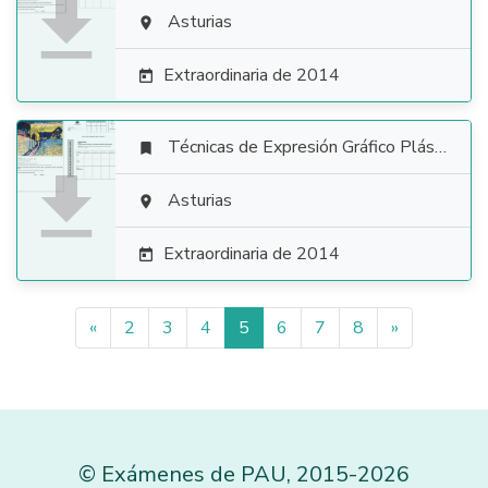

Asturias

Extraordinaria de 2014

Técnicas de Expresión Gráfico Plástica


Asturias

Extraordinaria de 2014

«
2
3
4
5
6
7
8
»
©
Exámenes de PAU
,
2015
-2026