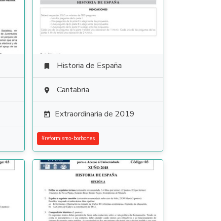
Historia de España

Cantabria

Extraordinaria de 2019

#
reformismo-borbones