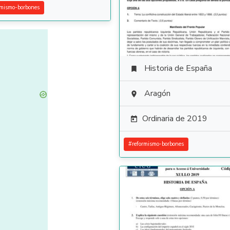
rmismo-borbones
Historia de España

Aragón

Ordinaria de 2019

#
reformismo-borbones