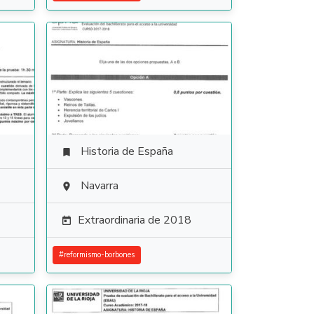
Historia de España

Navarra

Extraordinaria de 2018

#
reformismo-borbones