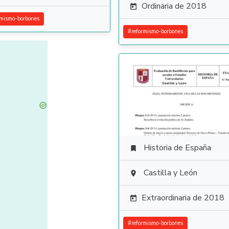
Ordinaria de 2018

rmismo-borbones
#
reformismo-borbones
Historia de España

Castilla y León

Extraordinaria de 2018

#
reformismo-borbones