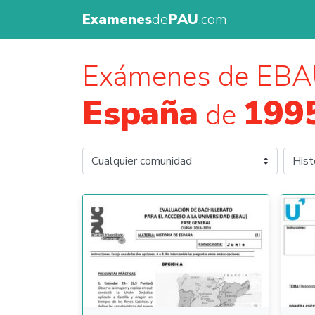
Examenes
de
PAU
.com
Exámenes de EBA
España
199
de