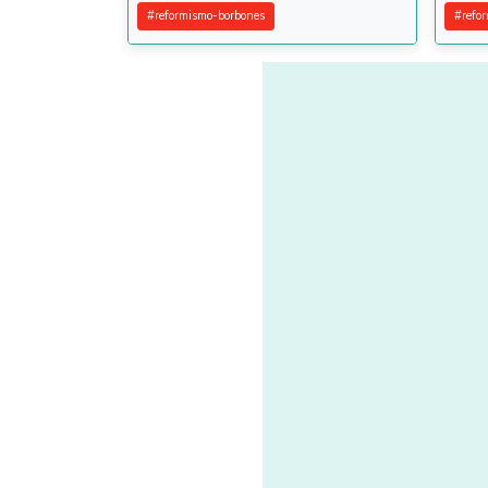
#
reformismo-borbones
#
refo