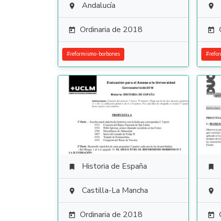
Andalucía


Ordinaria de 2018


#
reformismo-borbones
#
refo
Historia de España


Castilla-La Mancha


Ordinaria de 2018

