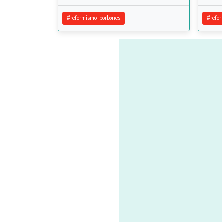
#
reformismo-borbones
#
refo