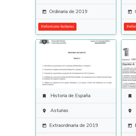
Ordinaria de 2019


#
reformismo-borbones
#
refo
Historia de España


Asturias


Extraordinaria de 2019

