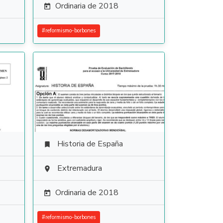
Ordinaria de 2018

#
reformismo-borbones
Historia de España

Extremadura

Ordinaria de 2018

#
reformismo-borbones