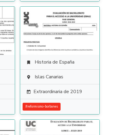
Historia de España

Islas Canarias

Extraordinaria de 2019

#
reformismo-borbones