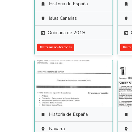
Historia de España


Islas Canarias


Ordinaria de 2019


#
reformismo-borbones
#
refo
Historia de España


Navarra

