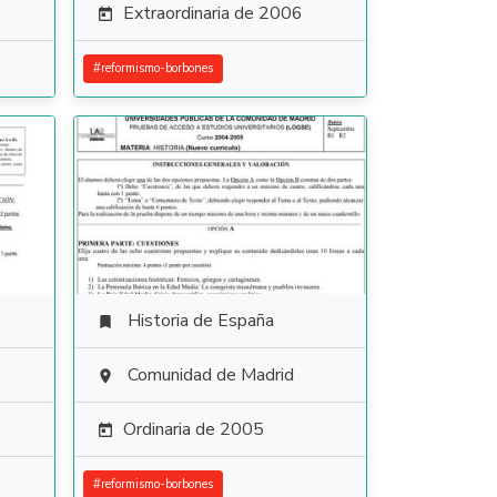
Extraordinaria de 2006

#
reformismo-borbones
Historia de España

Comunidad de Madrid

Ordinaria de 2005

#
reformismo-borbones