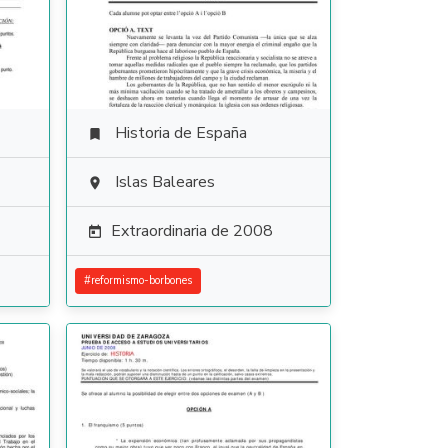
Historia de España

Islas Baleares

Extraordinaria de 2008

#
reformismo-borbones