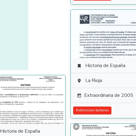
Historia de España

La Rioja

Extraordinaria de 2005

#
reformismo-borbones
Historia de España