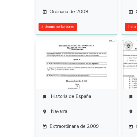
Ordinaria de 2009


#
reformismo-borbones
#
refo
Historia de España


Navarra


Extraordinaria de 2009

