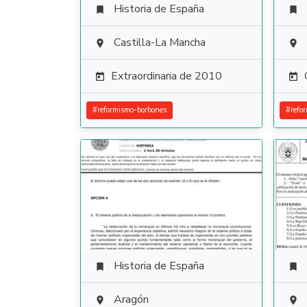
Historia de España


Castilla-La Mancha


Extraordinaria de 2010


#
reformismo-borbones
#
refo
Historia de España


Aragón

