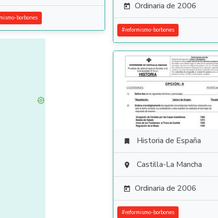
Ordinaria de 2006

rmismo-borbones
#
reformismo-borbones
Historia de España

Castilla-La Mancha

Ordinaria de 2006

#
reformismo-borbones