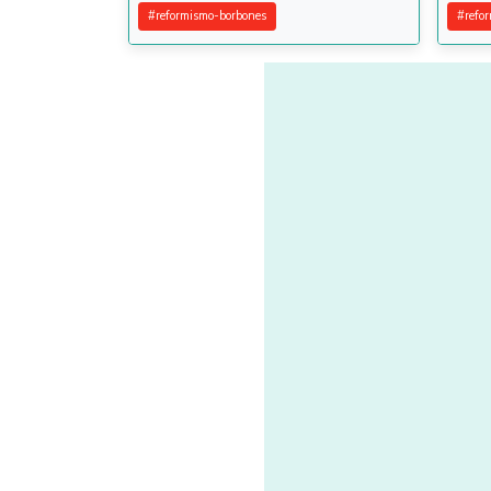
#
reformismo-borbones
#
refo