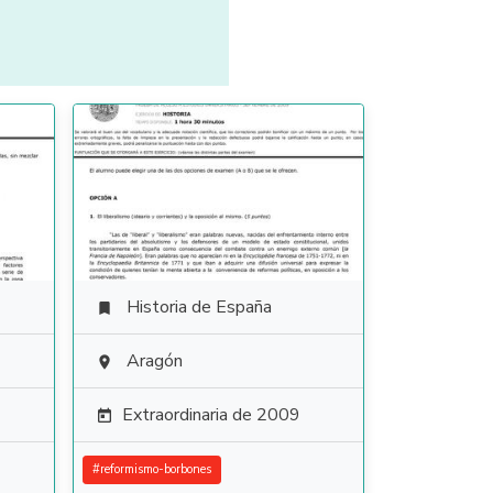
Historia de España

Aragón

Extraordinaria de 2009

#
reformismo-borbones