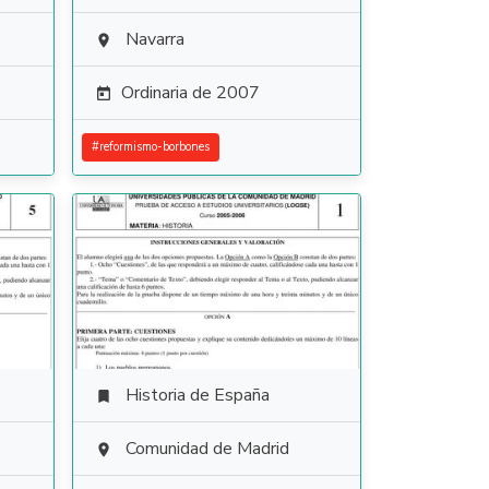
Navarra

Ordinaria de 2007

#
reformismo-borbones
Historia de España

Comunidad de Madrid
