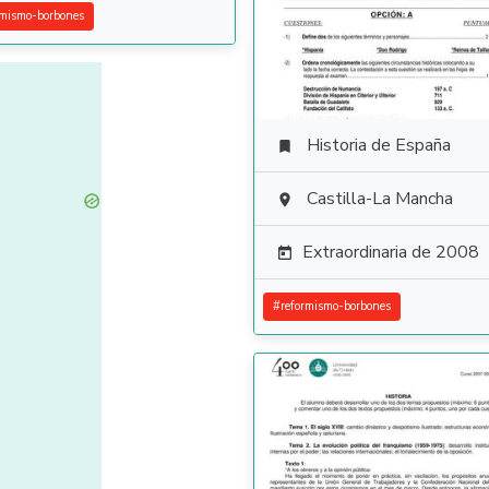
rmismo-borbones
Historia de España

Castilla-La Mancha

Extraordinaria de 2008

#
reformismo-borbones