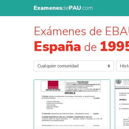
Examenes
de
PAU
.com
Exámenes de EBA
España
199
de