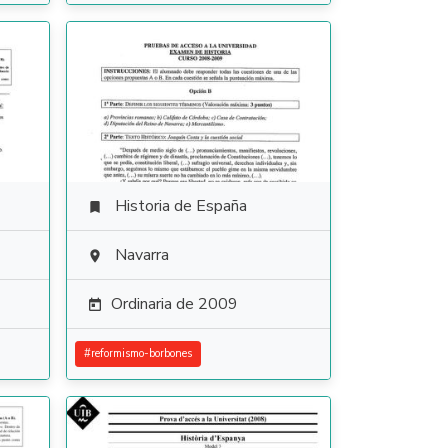
Historia de España

Navarra

Ordinaria de 2009

#
reformismo-borbones