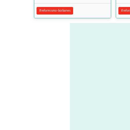
#
reformismo-borbones
#
refo