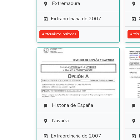
Extremadura


Extraordinaria de 2007


#
reformismo-borbones
#
refo
Historia de España


Navarra


Extraordinaria de 2007

