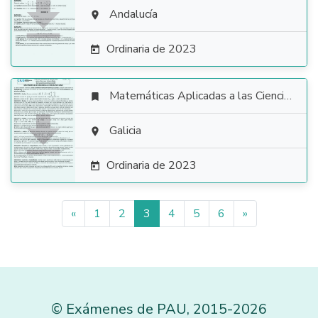

Andalucía

Ordinaria de 2023

Matemáticas Aplicadas a las Ciencias Sociales


Galicia

Ordinaria de 2023

«
1
2
3
4
5
6
»
©
Exámenes de PAU
,
2015
-2026