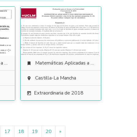
ales
Matemáticas Aplicadas a las Ciencias Sociales

Castilla-La Mancha

Extraordinaria de 2018

17
18
19
20
»