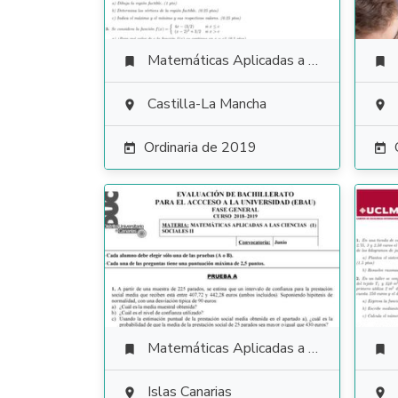
Matemáticas Aplicadas a las Ciencias Sociales


Castilla-La Mancha


Ordinaria de 2019


Matemáticas Aplicadas a las Ciencias Sociales


Islas Canarias

