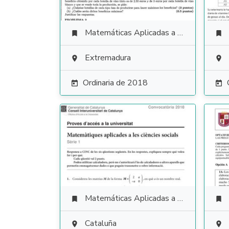
Matemáticas Aplicadas a las Ciencias Sociales


Extremadura


Ordinaria de 2018


Matemáticas Aplicadas a las Ciencias Sociales


Cataluña

