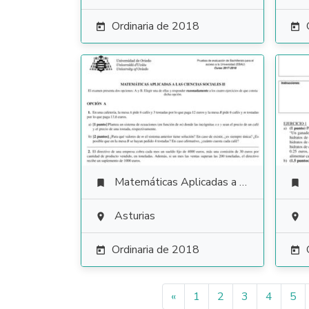
Ordinaria de 2018


Matemáticas Aplicadas a las Ciencias Sociales


Asturias


Ordinaria de 2018


«
1
2
3
4
5