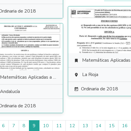
Ordinaria de 2018
Matemáticas Aplicadas a las Ciencias Soci

La Rioja

Matemáticas Aplicadas a las Ciencias Sociales
Ordinaria de 2018

Andalucía
Ordinaria de 2018
6
7
8
9
10
11
12
13
14
15
16