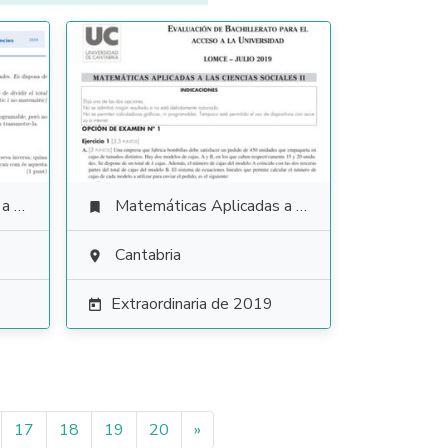
ales
Matemáticas Aplicadas a las Ciencias Sociales

Cantabria

Extraordinaria de 2019

17
18
19
20
»