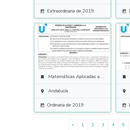
Extraordinaria de 2019


Matemáticas Aplicadas a las Ciencias Sociales


Andalucía


Ordinaria de 2019


«
1
2
3
4
5