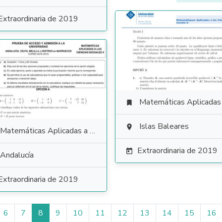
Extraordinaria de 2019
Matemáticas Aplicadas a las Ciencias Soci

Islas Baleares

Matemáticas Aplicadas a las Ciencias Sociales
Extraordinaria de 2019

Andalucía
Extraordinaria de 2019
6
7
8
9
10
11
12
13
14
15
16