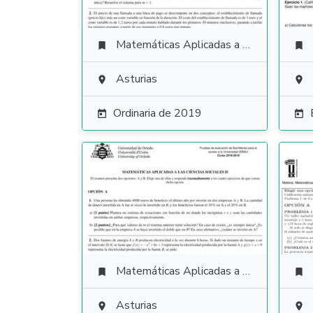
Matemáticas Aplicadas a las Ciencias Sociales


Asturias


Ordinaria de 2019


Matemáticas Aplicadas a las Ciencias Sociales


Asturias

