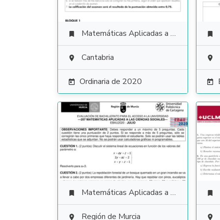
Matemáticas Aplicadas a las Ciencias Sociales


Cantabria


Ordinaria de 2020


Matemáticas Aplicadas a las Ciencias Sociales


Región de Murcia

