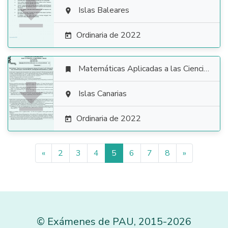

Islas Baleares

Ordinaria de 2022

Matemáticas Aplicadas a las Ciencias Sociales


Islas Canarias

Ordinaria de 2022

«
2
3
4
5
6
7
8
»
©
Exámenes de PAU
,
2015
-2026