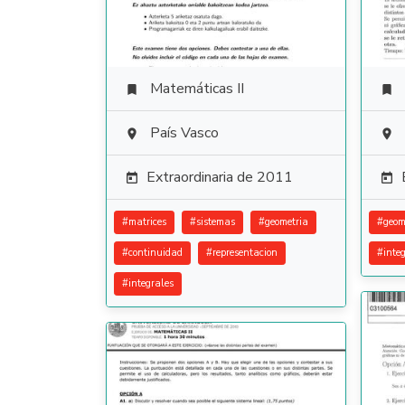
Matemáticas II


País Vasco


Extraordinaria de 2011


#
matrices
#
sistemas
#
geometria
#
geom
#
continuidad
#
representacion
#
inte
#
integrales