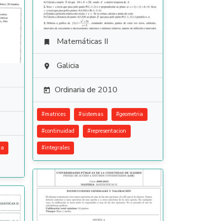
Matemáticas II

Galicia

Ordinaria de 2010

#
matrices
#
sistemas
#
geometria
#
continuidad
#
representacion
ia
#
integrales