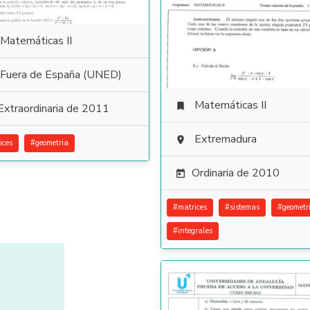
Matemáticas II
Fuera de España (UNED)
Matemáticas II

Extraordinaria de 2011
Extremadura

ices
#
geometria
Ordinaria de 2010

#
matrices
#
sistemas
#
geometr
#
integrales