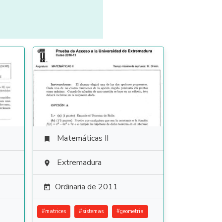
Matemáticas II

Extremadura

Ordinaria de 2011

#
matrices
#
sistemas
#
geometria