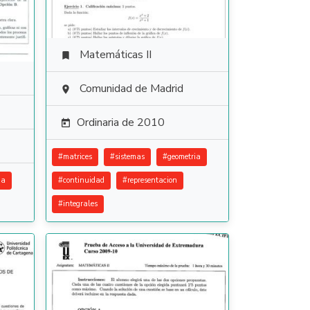
Matemáticas II

Comunidad de Madrid

Ordinaria de 2010

#
matrices
#
sistemas
#
geometria
ia
#
continuidad
#
representacion
#
integrales