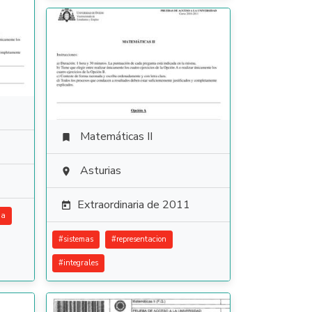
Matemáticas II

Asturias

Extraordinaria de 2011

ia
#
sistemas
#
representacion
#
integrales