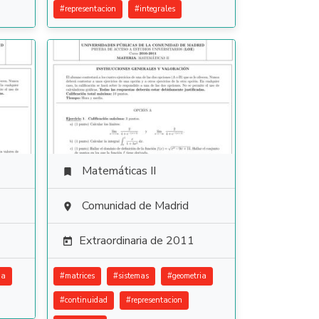
#
representacion
#
integrales
Matemáticas II

Comunidad de Madrid

Extraordinaria de 2011

ia
#
matrices
#
sistemas
#
geometria
#
continuidad
#
representacion