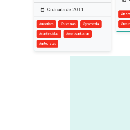

Ordinaria de 2011

#
matr
#
matrices
#
sistemas
#
geometria
#
repr
#
continuidad
#
representacion
#
integrales