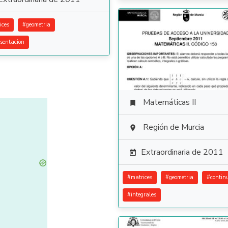
ices
#
geometria
esentacion
Matemáticas II

Región de Murcia

Extraordinaria de 2011

#
matrices
#
geometria
#
contin
#
integrales