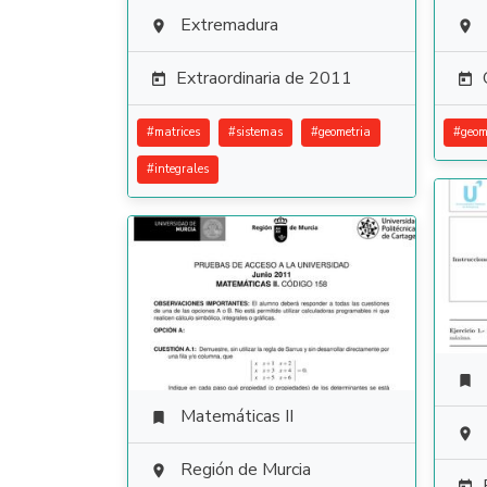
Extremadura


Extraordinaria de 2011


#
matrices
#
sistemas
#
geometria
#
geom
#
integrales

Matemáticas II


Región de Murcia
