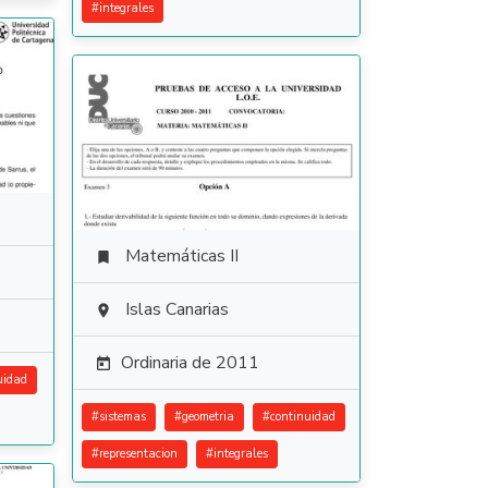
#
integrales
Matemáticas II

Islas Canarias

Ordinaria de 2011

uidad
#
sistemas
#
geometria
#
continuidad
#
representacion
#
integrales