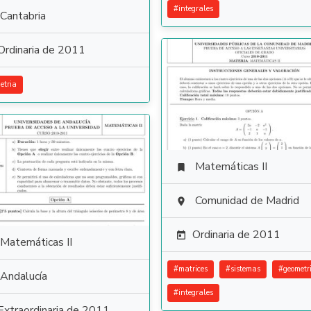
#
integrales
Cantabria
Ordinaria de 2011
etria
Matemáticas II

Comunidad de Madrid

Ordinaria de 2011

Matemáticas II
#
matrices
#
sistemas
#
geometr
Andalucía
#
integrales
Extraordinaria de 2011