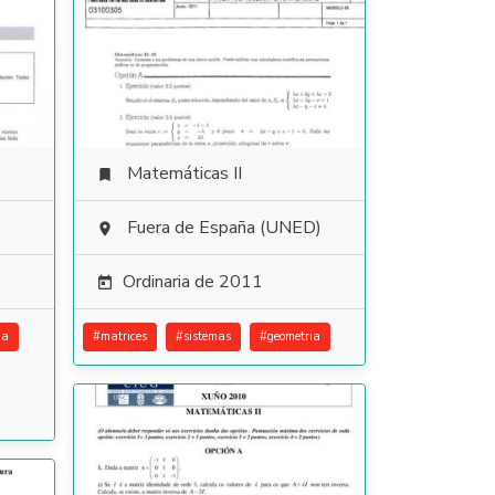
Matemáticas II

Fuera de España (UNED)

Ordinaria de 2011

ia
#
matrices
#
sistemas
#
geometria