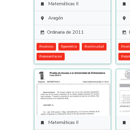
Matemáticas II


Aragón


Ordinaria de 2011


#
matrices
#
geometria
#
continuidad
#
matr
#
representacion
#
repr
Matemáticas II

