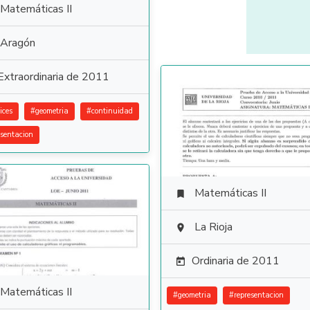
Matemáticas II
Aragón
Extraordinaria de 2011
ices
#
geometria
#
continuidad
esentacion
Matemáticas II

La Rioja

Ordinaria de 2011

Matemáticas II
#
geometria
#
representacion