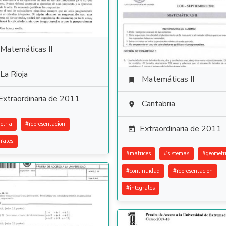
Matemáticas II
La Rioja
Matemáticas II

Extraordinaria de 2011
Cantabria

etria
#
representacion
Extraordinaria de 2011

grales
#
matrices
#
sistemas
#
geometr
#
continuidad
#
representacion
#
integrales