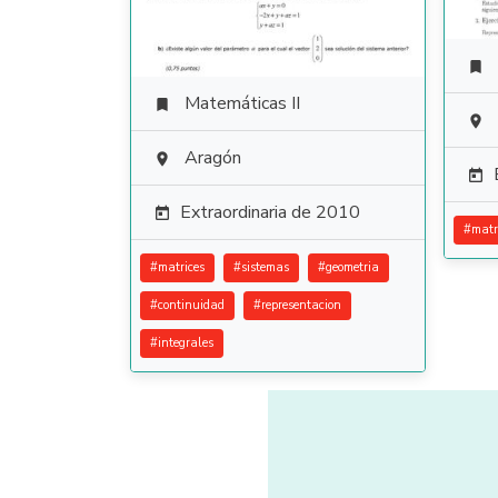

Matemáticas II


Aragón


Extraordinaria de 2010

#
matr
#
matrices
#
sistemas
#
geometria
#
continuidad
#
representacion
#
integrales