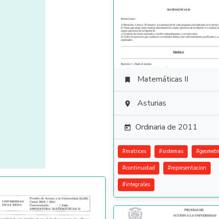
Matemáticas II

Asturias

Ordinaria de 2011

#
matrices
#
sistemas
#
geometr
#
continuidad
#
representacion
#
integrales