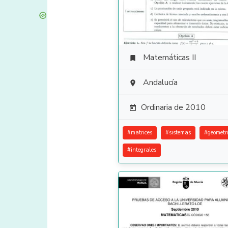
Matemáticas II

Andalucía

Ordinaria de 2010

#
matrices
#
sistemas
#
geometr
#
integrales