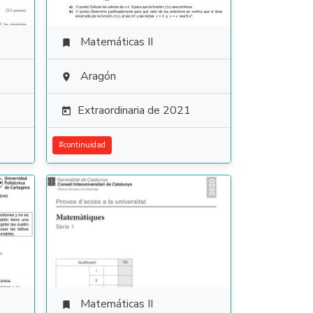
Matemáticas II

Aragón

Extraordinaria de 2021

#
continuidad
Matemáticas II
