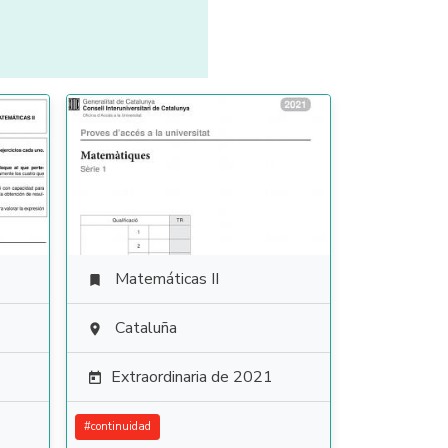
Matemáticas II

Cataluña

Extraordinaria de 2021

#
continuidad