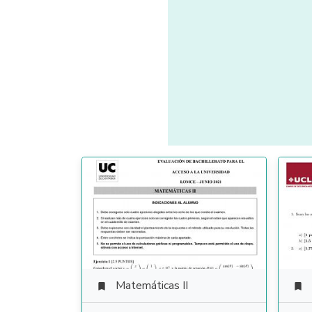
Matemáticas II

