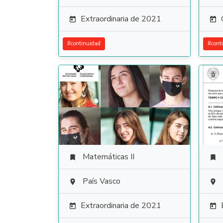
Extraordinaria de 2021


#
continuidad
#
cont
Matemáticas II


País Vasco


Extraordinaria de 2021

