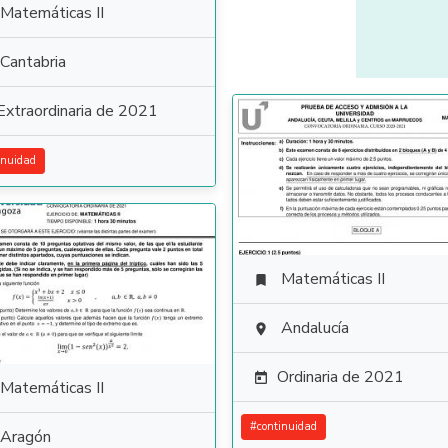
Matemáticas II
Cantabria
Extraordinaria de 2021
inuidad
Matemáticas II

Andalucía

Ordinaria de 2021

Matemáticas II
#
continuidad
Aragón