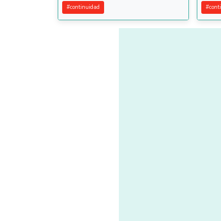
#
continuidad
#
cont