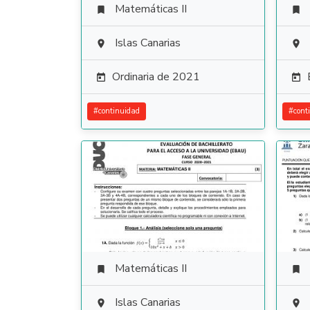
Matemáticas II


Islas Canarias


Ordinaria de 2021


#
continuidad
#
cont
Matemáticas II


Islas Canarias

