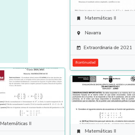
Matemáticas II

Navarra

Extraordinaria de 2021

#
continuidad
Matemáticas II
Matemáticas II
