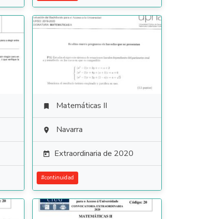
Matemáticas II

Navarra

Extraordinaria de 2020

#
continuidad