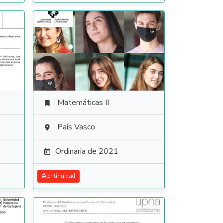
Matemáticas II

País Vasco

Ordinaria de 2021

#
continuidad