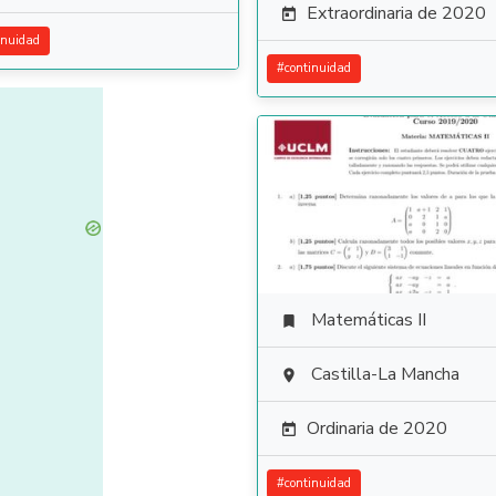
Extraordinaria de 2020

inuidad
#
continuidad
Matemáticas II

Castilla-La Mancha

Ordinaria de 2020

#
continuidad