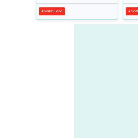
#
continuidad
#
cont