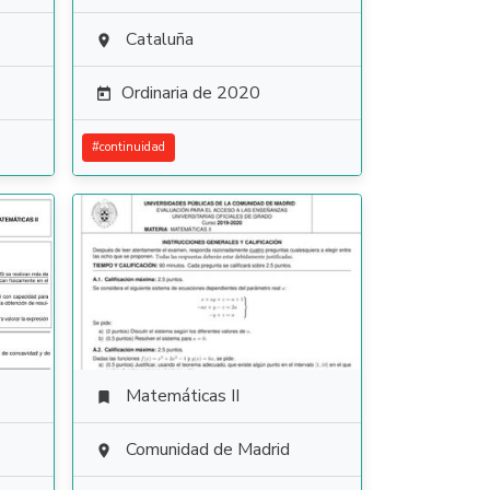
Cataluña

Ordinaria de 2020

#
continuidad
Matemáticas II

Comunidad de Madrid
