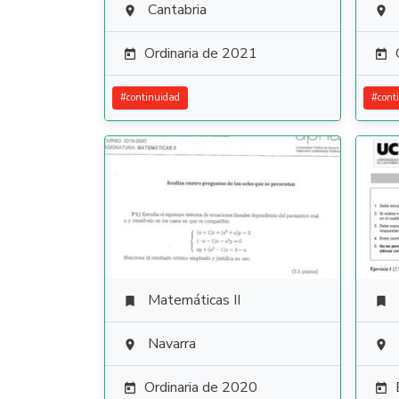
Cantabria


Ordinaria de 2021


#
continuidad
#
cont
Matemáticas II


Navarra


Ordinaria de 2020

