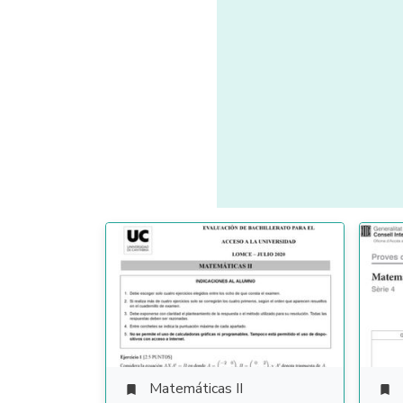
Matemáticas II

