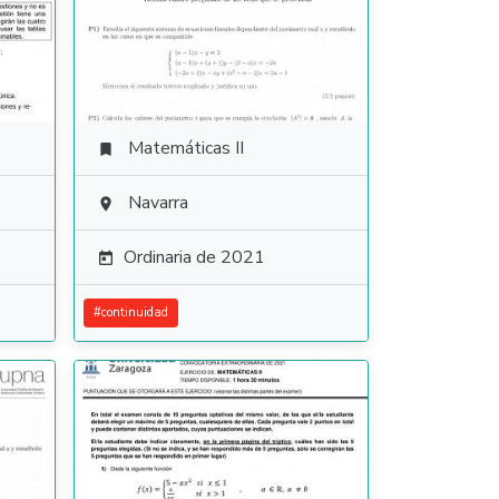
Matemáticas II

Navarra

Ordinaria de 2021

#
continuidad