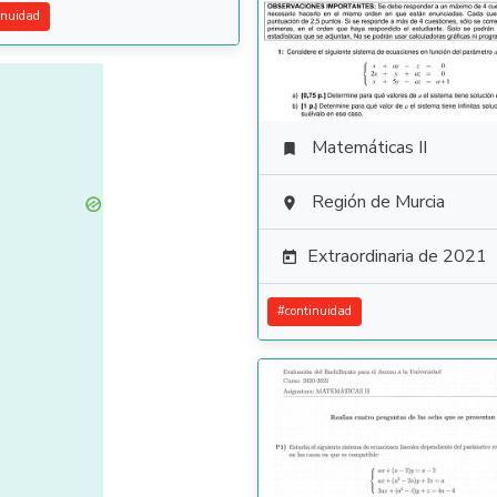
inuidad
Matemáticas II

Región de Murcia

Extraordinaria de 2021

#
continuidad