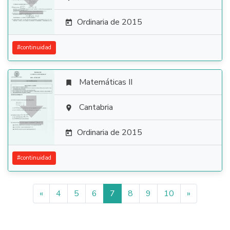

Ordinaria de 2015

#
continuidad
Matemáticas II


Cantabria

Ordinaria de 2015

#
continuidad
«
4
5
6
7
8
9
10
»