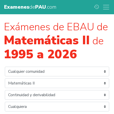
Examenes
de
PAU
.com
history
Exámenes de EBAU de
Matemáticas II
de
1995 a 2026