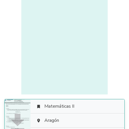
Matemáticas II


Aragón
