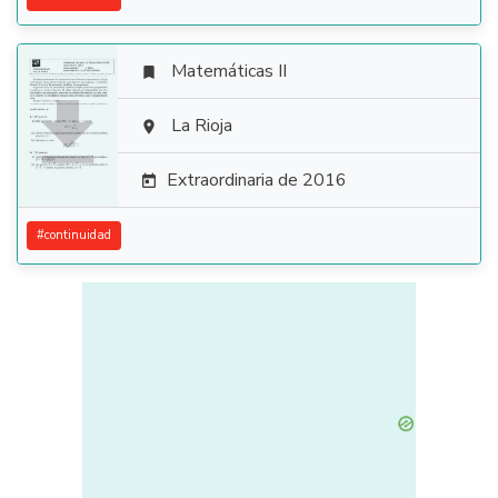
Matemáticas II


La Rioja

Extraordinaria de 2016

#
continuidad