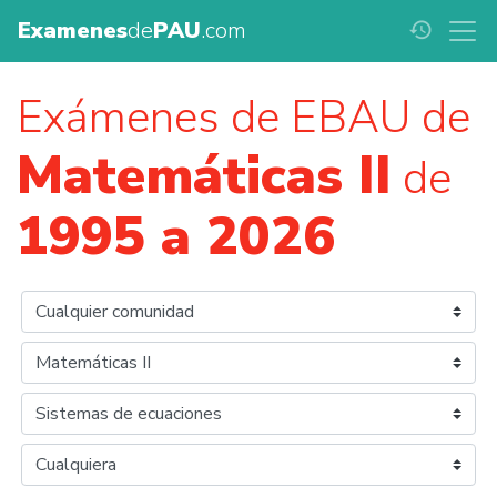
Examenes
de
PAU
.com
history
Exámenes de EBAU de
Matemáticas II
de
1995 a 2026