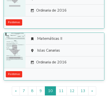

Ordinaria de 2016

#
sistemas
Matemáticas II


Islas Canarias

Ordinaria de 2016

#
sistemas
«
7
8
9
10
11
12
13
»