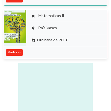
Matemáticas II


País Vasco

Ordinaria de 2016

#
sistemas