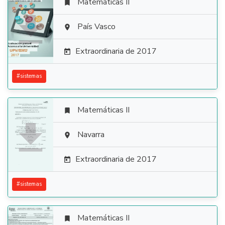
Matemáticas II


País Vasco

Extraordinaria de 2017

#
sistemas
Matemáticas II


Navarra

Extraordinaria de 2017

#
sistemas
Matemáticas II
