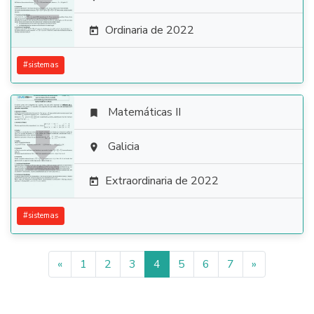

Ordinaria de 2022

#
sistemas
Matemáticas II


Galicia

Extraordinaria de 2022

#
sistemas
«
1
2
3
4
5
6
7
»