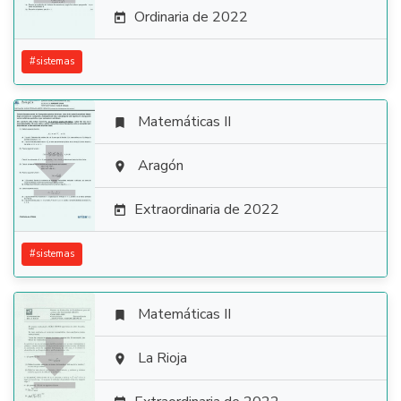
Ordinaria de 2022

#
sistemas
Matemáticas II


Aragón

Extraordinaria de 2022

#
sistemas
Matemáticas II


La Rioja
