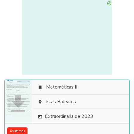
Matemáticas II


Islas Baleares

Extraordinaria de 2023

#
sistemas