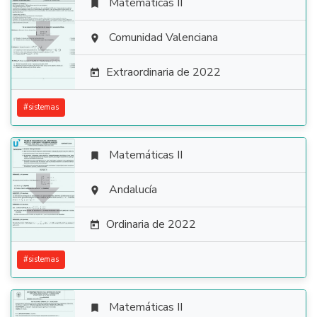
Matemáticas II


Comunidad Valenciana

Extraordinaria de 2022

#
sistemas
Matemáticas II


Andalucía

Ordinaria de 2022

#
sistemas
Matemáticas II
