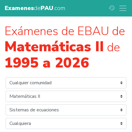
Examenes
de
PAU
.com
history
Exámenes de EBAU de
Matemáticas II
de
1995 a 2026