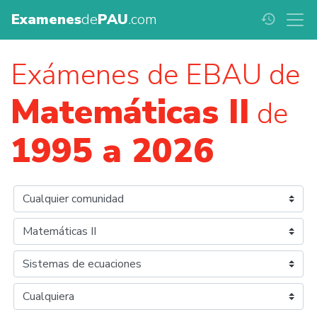
Examenes
de
PAU
.com
history
Exámenes de EBAU de
Matemáticas II
de
1995 a 2026