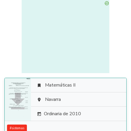
Matemáticas II


Navarra

Ordinaria de 2010

#
sistemas