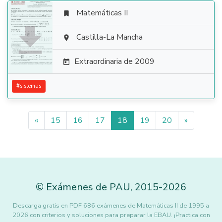
Matemáticas II


Castilla-La Mancha

Extraordinaria de 2009

#
sistemas
«
15
16
17
18
19
20
»
©
Exámenes de PAU
,
2015
-2026
Descarga gratis en PDF 686 exámenes de Matemáticas II de 1995 a
2026 con criterios y soluciones para preparar la EBAU. ¡Practica con