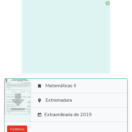
Matemáticas II


Extremadura

Extraordinaria de 2019

#
sistemas