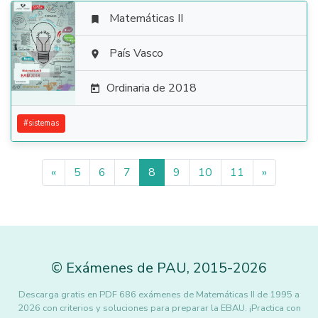
Matemáticas II


País Vasco

Ordinaria de 2018

#
sistemas
«
5
6
7
8
9
10
11
»
©
Exámenes de PAU
,
2015
-2026
Descarga gratis en PDF 686 exámenes de Matemáticas II de 1995 a
2026 con criterios y soluciones para preparar la EBAU. ¡Practica con