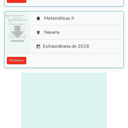
Matemáticas II


Navarra

Extraordinaria de 2018

#
sistemas