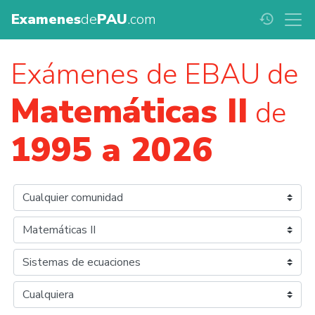
Examenes
de
PAU
.com
history
Exámenes de EBAU de
Matemáticas II
de
1995 a 2026