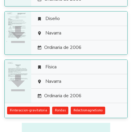
Diseño


Navarra

Ordinaria de 2006

Física


Navarra

Ordinaria de 2006

#
interaccion-gravitatoria
#
ondas
#
electromagnetismo