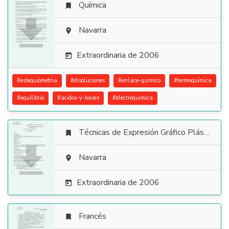
Química


Navarra

Extraordinaria de 2006

#
estequiometria
#
disoluciones
#
enlace-quimico
#
termoquimica
#
equilibrio
#
acidos-y-bases
#
electroquimica
Técnicas de Expresión Gráfico Plástica


Navarra

Extraordinaria de 2006

Francés
