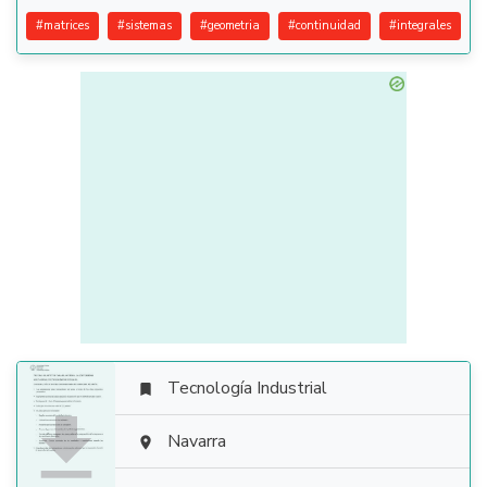
#
matrices
#
sistemas
#
geometria
#
continuidad
#
integrales
Tecnología Industrial


Navarra
