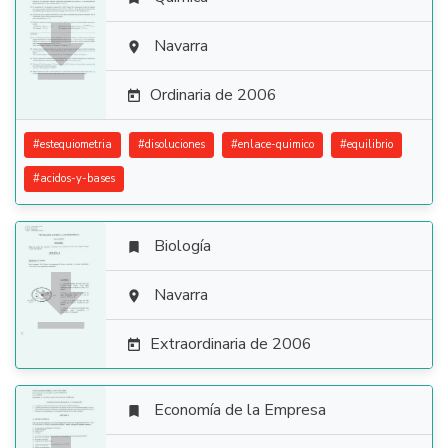

Navarra

Ordinaria de 2006

#
estequiometria
#
disoluciones
#
enlace-quimico
#
equilibrio
#
acidos-y-bases
Biología


Navarra

Extraordinaria de 2006

Economía de la Empresa
