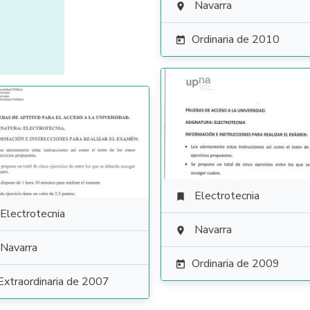
Navarra

Ordinaria de 2010

Electrotecnia

Electrotecnia
Navarra

Navarra
Ordinaria de 2009

Extraordinaria de 2007