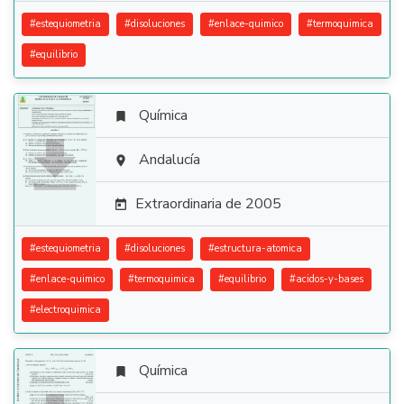
#
estequiometria
#
disoluciones
#
enlace-quimico
#
termoquimica
#
equilibrio
Química


Andalucía

Extraordinaria de 2005

#
estequiometria
#
disoluciones
#
estructura-atomica
#
enlace-quimico
#
termoquimica
#
equilibrio
#
acidos-y-bases
#
electroquimica
Química
