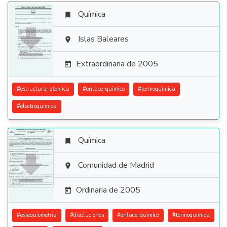
Química


Islas Baleares

Extraordinaria de 2005

#
estructura-atomica
#
enlace-quimico
#
termoquimica
#
electroquimica
Química


Comunidad de Madrid

Ordinaria de 2005

#
estequiometria
#
disoluciones
#
enlace-quimico
#
termoquimica