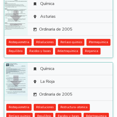
Química


Asturias

Ordinaria de 2005

#
estequiometria
#
disoluciones
#
enlace-quimico
#
termoquimica
#
equilibrio
#
acidos-y-bases
#
electroquimica
#
organica
Química


La Rioja

Ordinaria de 2005

#
estequiometria
#
disoluciones
#
estructura-atomica
#
enlace-quimico
#
equilibrio
#
acidos-y-bases
#
electroquimica