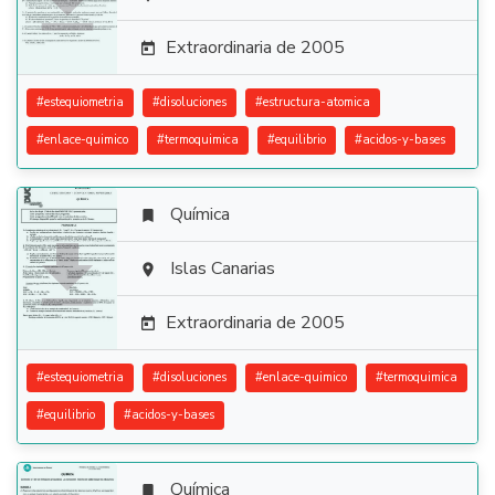

Extraordinaria de 2005

#
estequiometria
#
disoluciones
#
estructura-atomica
#
enlace-quimico
#
termoquimica
#
equilibrio
#
acidos-y-bases
Química


Islas Canarias

Extraordinaria de 2005

#
estequiometria
#
disoluciones
#
enlace-quimico
#
termoquimica
#
equilibrio
#
acidos-y-bases
Química
