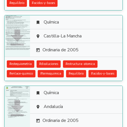
#
equilibrio
#
acidos-y-bases
Química


Castilla-La Mancha

Ordinaria de 2005

#
estequiometria
#
disoluciones
#
estructura-atomica
#
enlace-quimico
#
termoquimica
#
equilibrio
#
acidos-y-bases
Química


Andalucía

Ordinaria de 2005
