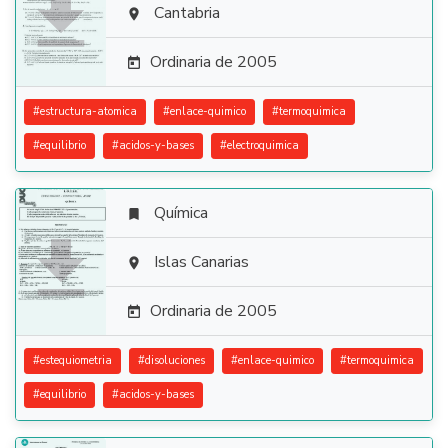

Cantabria

Ordinaria de 2005

#
estructura-atomica
#
enlace-quimico
#
termoquimica
#
equilibrio
#
acidos-y-bases
#
electroquimica
Química


Islas Canarias

Ordinaria de 2005

#
estequiometria
#
disoluciones
#
enlace-quimico
#
termoquimica
#
equilibrio
#
acidos-y-bases