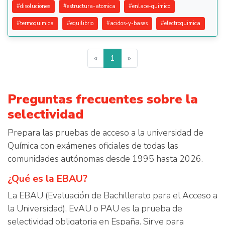
#
disoluciones
#
estructura-atomica
#
enlace-quimico
#
termoquimica
#
equilibrio
#
acidos-y-bases
#
electroquimica
«
1
»
Preguntas frecuentes sobre la
selectividad
Prepara las pruebas de acceso a la universidad de
Química con exámenes oficiales de todas las
comunidades autónomas desde 1995 hasta 2026.
¿Qué es la EBAU?
La EBAU (Evaluación de Bachillerato para el Acceso a
la Universidad), EvAU o PAU es la prueba de
selectividad obligatoria en España. Sirve para