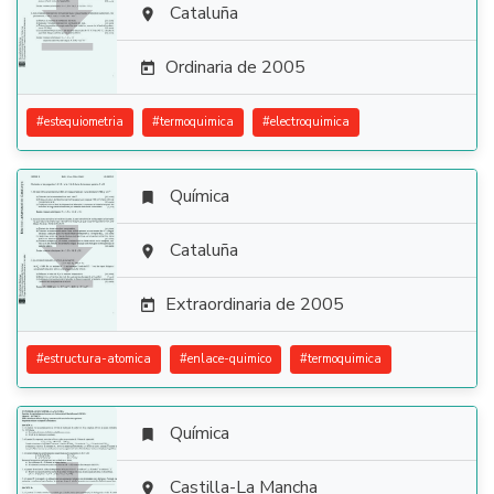

Cataluña

Ordinaria de 2005

#
estequiometria
#
termoquimica
#
electroquimica
Química


Cataluña

Extraordinaria de 2005

#
estructura-atomica
#
enlace-quimico
#
termoquimica
Química

Castilla-La Mancha
