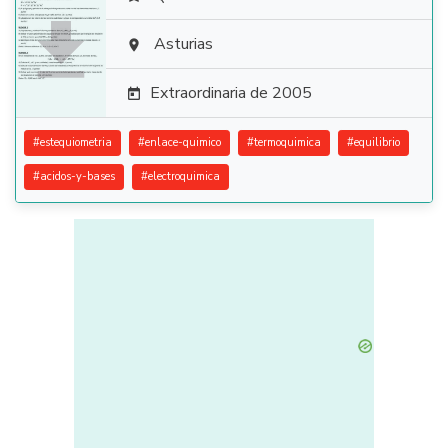

Asturias

Extraordinaria de 2005

#
estequiometria
#
enlace-quimico
#
termoquimica
#
equilibrio
#
acidos-y-bases
#
electroquimica