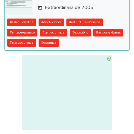
Extraordinaria de 2005

#
estequiometria
#
disoluciones
#
estructura-atomica
#
enlace-quimico
#
termoquimica
#
equilibrio
#
acidos-y-bases
#
electroquimica
#
organica