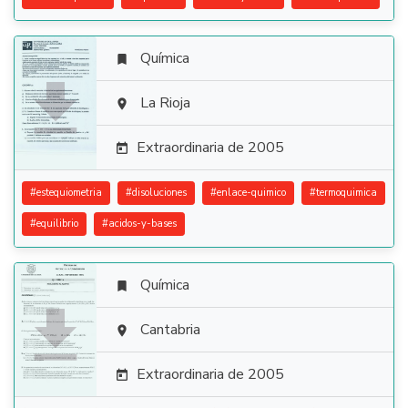
Química


La Rioja

Extraordinaria de 2005

#
estequiometria
#
disoluciones
#
enlace-quimico
#
termoquimica
#
equilibrio
#
acidos-y-bases
Química


Cantabria

Extraordinaria de 2005
