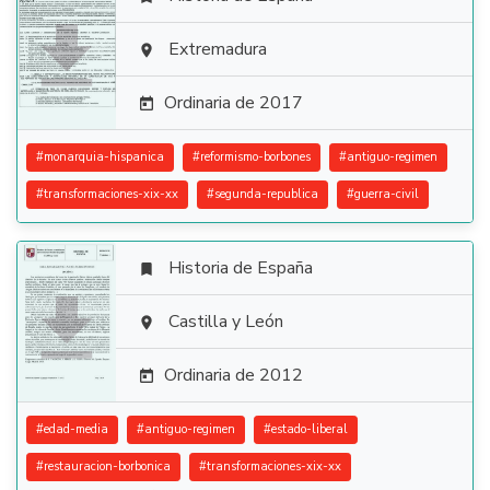

Extremadura

Ordinaria de 2017

#
monarquia-hispanica
#
reformismo-borbones
#
antiguo-regimen
#
transformaciones-xix-xx
#
segunda-republica
#
guerra-civil
Historia de España


Castilla y León

Ordinaria de 2012

#
edad-media
#
antiguo-regimen
#
estado-liberal
#
restauracion-borbonica
#
transformaciones-xix-xx