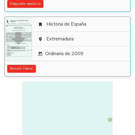
#
segunda-republica
Historia de España


Extremadura

Ordinaria de 2009

#
estado-liberal