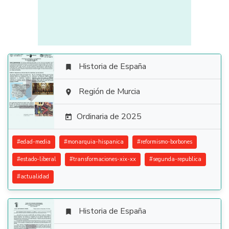
Historia de España


Región de Murcia

Ordinaria de 2025

#
edad-media
#
monarquia-hispanica
#
reformismo-borbones
#
estado-liberal
#
transformaciones-xix-xx
#
segunda-republica
#
actualidad
Historia de España
