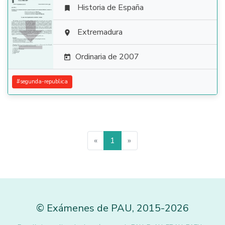
Historia de España


Extremadura

Ordinaria de 2007

#
segunda-republica
«
1
»
©
Exámenes de PAU
,
2015
-2026