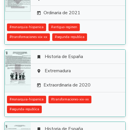

Ordinaria de 2021

#
monarquia-hispanica
#
antiguo-regimen
#
transformaciones-xix-xx
#
segunda-republica
Historia de España


Extremadura

Extraordinaria de 2020

#
monarquia-hispanica
#
transformaciones-xix-xx
#
segunda-republica
Historia de España
