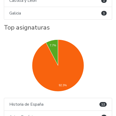
Castilla y León
1
Galicia
1
Top asignaturas
7.7%
92.3%
Historia de España
12