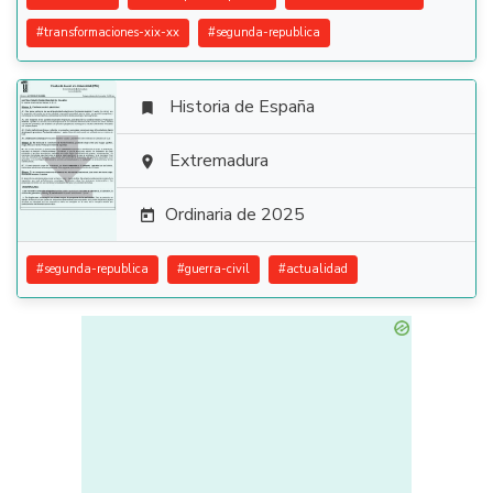
#
transformaciones-xix-xx
#
segunda-republica
Historia de España


Extremadura

Ordinaria de 2025

#
segunda-republica
#
guerra-civil
#
actualidad