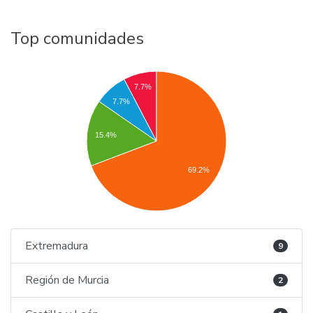
Top comunidades
7.7%
7.7%
15.4%
69.2%
Extremadura
9
Región de Murcia
2