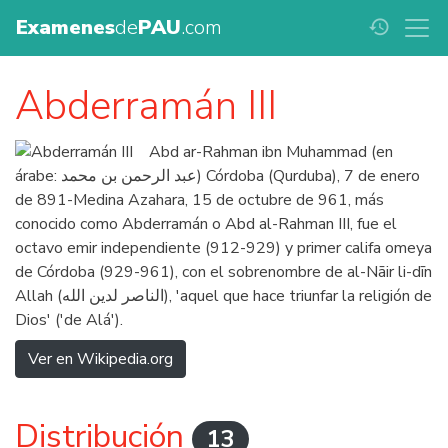
Examenes
de
PAU
.com
history
Abderramán III
Abd ar-Rahman ibn Muhammad (en
árabe: عبد الرحمن بن محمد) Córdoba (Qurduba), 7 de enero
de 891-Medina Azahara, 15 de octubre de 961, más
conocido como Abderramán o Abd al-Rahman III, fue el
octavo emir independiente (912-929) y primer califa omeya
de Córdoba (929-961), con el sobrenombre de al-Nāir li-dīn
Allah (الناصر لدين الله), 'aquel que hace triunfar la religión de
Dios' ('de Alá').
Ver en Wikipedia.org
Distribución
13