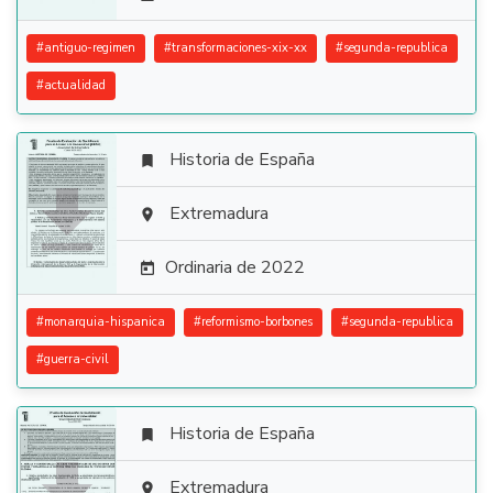
#
antiguo-regimen
#
transformaciones-xix-xx
#
segunda-republica
#
actualidad
Historia de España


Extremadura

Ordinaria de 2022

#
monarquia-hispanica
#
reformismo-borbones
#
segunda-republica
#
guerra-civil
Historia de España

Extremadura
