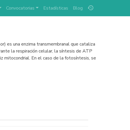
history
Convocatorias
Estadísticas
Blog
tor) es una enzima transmembranal que cataliza
ante la respiración celular, la síntesis de ATP
z mitocondrial. En el caso de la fotosíntesis, se