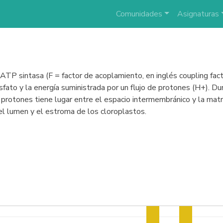
Comunidades
Asignaturas
TP sintasa (F = factor de acoplamiento, en inglés coupling fac
fato y la energía suministrada por un flujo de protones (H+). Dur
e protones tiene lugar entre el espacio intermembránico y la matri
 el lumen y el estroma de los cloroplastos.