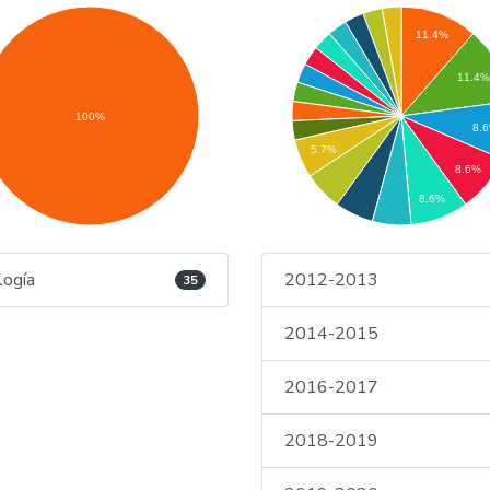
11.4%
11.4
100%
8.
5.7%
8.6%
8.6%
logía
2012-2013
35
2014-2015
2016-2017
2018-2019