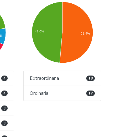
%
48.6%
51.4%
6%
Extraordinaria
4
18
Ordinaria
4
17
3
3