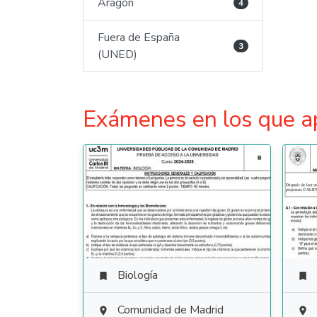
Aragón
4
Fuera de España
3
(UNED)
Exámenes en los que a
Biología


Comunidad de Madrid

