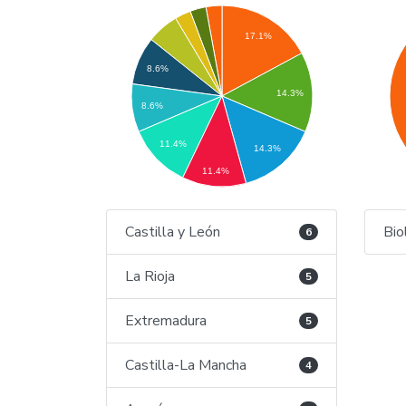
17.1%
8.6%
14.3%
8.6%
11.4%
14.3%
11.4%
Castilla y León
Bio
6
La Rioja
5
Extremadura
5
Castilla-La Mancha
4