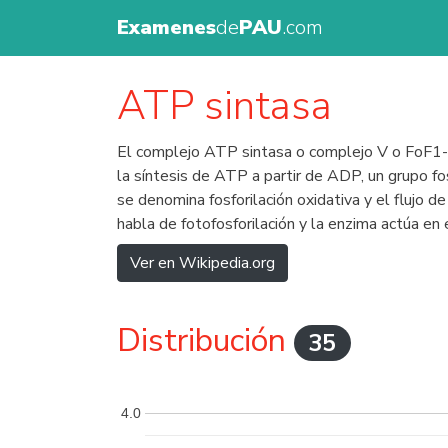
Examenes
de
PAU
.com
ATP sintasa
El complejo ATP sintasa o complejo V o FoF1-A
la síntesis de ATP a partir de ADP, un grupo fos
se denomina fosforilación oxidativa y el flujo d
habla de fotofosforilación y la enzima actúa en
Ver en Wikipedia.org
Distribución
35
4.0