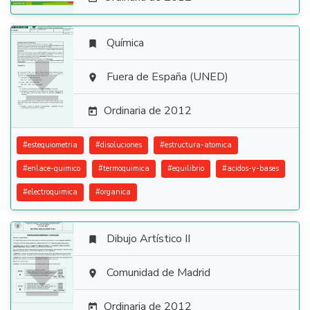
Química


Fuera de España (UNED)

Ordinaria de 2012

#
estequiometria
#
disoluciones
#
estructura-atomica
#
enlace-quimico
#
termoquimica
#
equilibrio
#
acidos-y-bases
#
electroquimica
#
organica
Dibujo Artístico II


Comunidad de Madrid

Ordinaria de 2012
