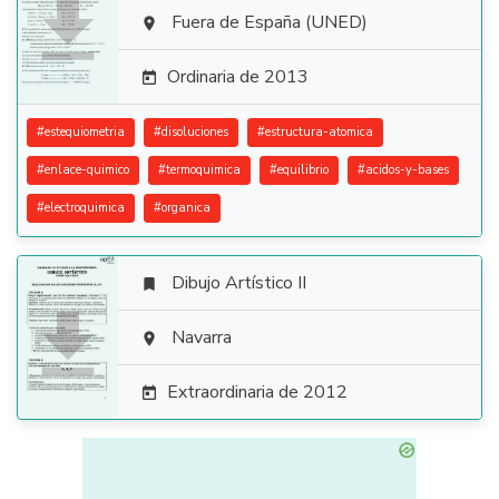

Fuera de España (UNED)

Ordinaria de 2013

#
estequiometria
#
disoluciones
#
estructura-atomica
#
enlace-quimico
#
termoquimica
#
equilibrio
#
acidos-y-bases
#
electroquimica
#
organica
Dibujo Artístico II


Navarra

Extraordinaria de 2012
