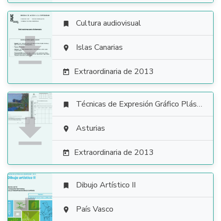
Cultura audiovisual


Islas Canarias

Extraordinaria de 2013

Técnicas de Expresión Gráfico Plástica


Asturias

Extraordinaria de 2013

Dibujo Artístico II


País Vasco
