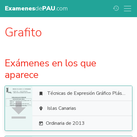
Examenes
de
PAU
.com
history
Grafito
Exámenes en los que
aparece
Técnicas de Expresión Gráfico Plástica


Islas Canarias

Ordinaria de 2013
