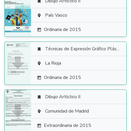
Dibujo Artístico II


País Vasco

Ordinaria de 2015

Técnicas de Expresión Gráfico Plástica


La Rioja

Ordinaria de 2015

Dibujo Artístico II


Comunidad de Madrid

Extraordinaria de 2015
