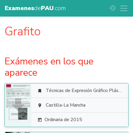
Examenes
de
PAU
.com
history
Grafito
Exámenes en los que
aparece
Técnicas de Expresión Gráfico Plástica


Castilla-La Mancha

Ordinaria de 2015
