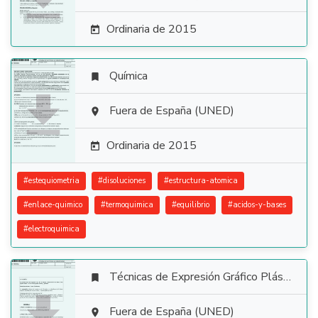
Ordinaria de 2015

Química


Fuera de España (UNED)

Ordinaria de 2015

#
estequiometria
#
disoluciones
#
estructura-atomica
#
enlace-quimico
#
termoquimica
#
equilibrio
#
acidos-y-bases
#
electroquimica
Técnicas de Expresión Gráfico Plástica


Fuera de España (UNED)
