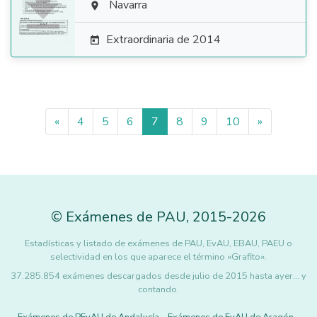

Navarra

Extraordinaria de 2014

«
4
5
6
7
8
9
10
»
©
Exámenes de PAU
,
2015
-2026
Estadísticas y listado de exámenes de PAU, EvAU, EBAU, PAEU o
selectividad en los que aparece el término «Grafito».
37.285.854 exámenes descargados desde julio de 2015 hasta ayer... y
contando.