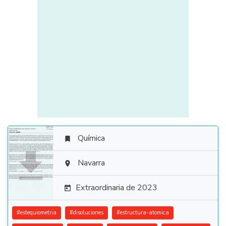
Química


Navarra

Extraordinaria de 2023

#
estequiometria
#
disoluciones
#
estructura-atomica