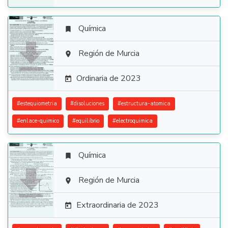
Química


Región de Murcia

Ordinaria de 2023

#
estequiometria
#
disoluciones
#
estructura-atomica
#
enlace-quimico
#
equilibrio
#
electroquimica
Química


Región de Murcia

Extraordinaria de 2023
