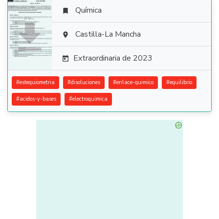
Química


Castilla-La Mancha

Extraordinaria de 2023

#
estequiometria
#
disoluciones
#
enlace-quimico
#
equilibrio
#
acidos-y-bases
#
electroquimica