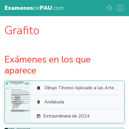
Examenes
de
PAU
.com
history
Grafito
Exámenes en los que
aparece
Dibujo Técnico Aplicado a las Artes Plásticas y al Diseño II


Andalucía

Extraordinaria de 2024
