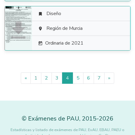
Diseño


Región de Murcia

Ordinaria de 2021

«
1
2
3
4
5
6
7
»
©
Exámenes de PAU
,
2015
-2026
Estadísticas y listado de exámenes de PAU, EvAU, EBAU, PAEU o