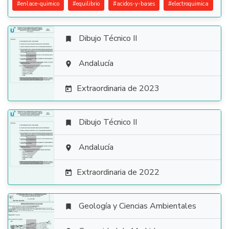
#
enlace-quimico
#
equilibrio
#
acidos-y-bases
#
electroquimica
Dibujo Técnico II


Andalucía

Extraordinaria de 2023

Dibujo Técnico II


Andalucía

Extraordinaria de 2022

Geología y Ciencias Ambientales
