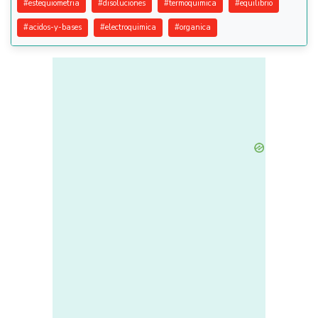
#
estequiometria
#
disoluciones
#
termoquimica
#
equilibrio
#
acidos-y-bases
#
electroquimica
#
organica