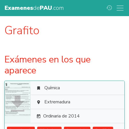
Examenes
de
PAU
.com
history
Grafito
Exámenes en los que
aparece
Química


Extremadura

Ordinaria de 2014
