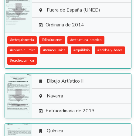

Fuera de España (UNED)

Ordinaria de 2014

#
estequiometria
#
disoluciones
#
estructura-atomica
#
enlace-quimico
#
termoquimica
#
equilibrio
#
acidos-y-bases
#
electroquimica
Dibujo Artístico II


Navarra

Extraordinaria de 2013

Química
