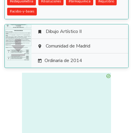
#
estequiometria
#
disoluciones
#
termoquimica
#
equilibrio
#
acidos-y-bases
Dibujo Artístico II


Comunidad de Madrid

Ordinaria de 2014
