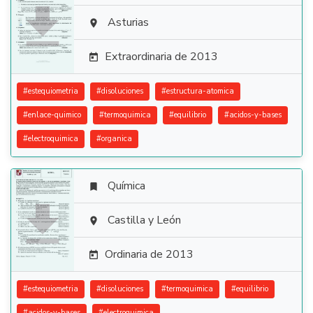

Asturias

Extraordinaria de 2013

#
estequiometria
#
disoluciones
#
estructura-atomica
#
enlace-quimico
#
termoquimica
#
equilibrio
#
acidos-y-bases
#
electroquimica
#
organica
Química


Castilla y León

Ordinaria de 2013

#
estequiometria
#
disoluciones
#
termoquimica
#
equilibrio
#
acidos-y-bases
#
electroquimica