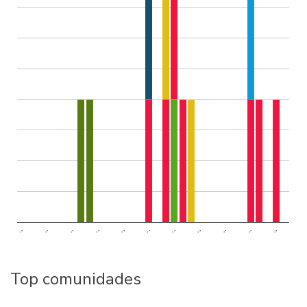
..
..
..
..
..
..
..
..
..
..
..
Top comunidades