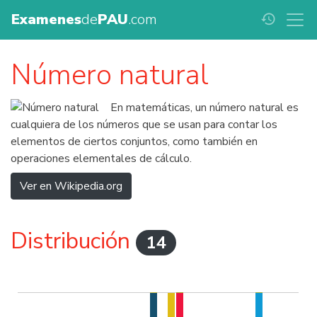
Examenes
de
PAU
.com
history
Número natural
En matemáticas, un número natural es
cualquiera de los números que se usan para contar los
elementos de ciertos conjuntos, como también en
operaciones elementales de cálculo.
Ver en Wikipedia.org
Distribución
14