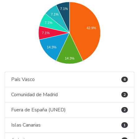
7.1%
7.1%
7.1%
42.9%
7.1%
14.3%
14.3%
País Vasco
6
Comunidad de Madrid
2
Fuera de España (UNED)
2
Islas Canarias
1