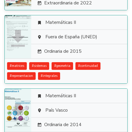
Extraordinaria de 2022

Matemáticas II


Fuera de España (UNED)

Ordinaria de 2015

#
matrices
#
sistemas
#
geometria
#
continuidad
#
representacion
#
integrales
Matemáticas II


País Vasco

Ordinaria de 2014
