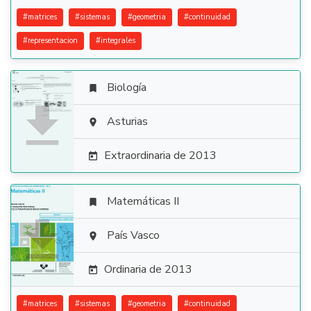
#
matrices
#
sistemas
#
geometria
#
continuidad
#
representacion
#
integrales
Biología


Asturias

Extraordinaria de 2013

Matemáticas II


País Vasco

Ordinaria de 2013

#
matrices
#
sistemas
#
geometria
#
continuidad