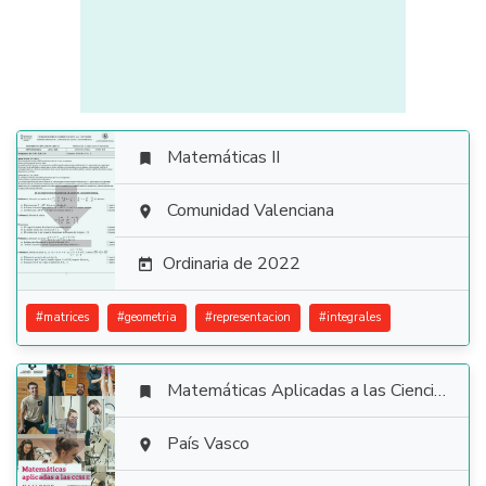
Matemáticas II


Comunidad Valenciana

Ordinaria de 2022

#
matrices
#
geometria
#
representacion
#
integrales
Matemáticas Aplicadas a las Ciencias Sociales


País Vasco
