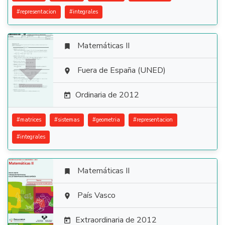
#
representacion
#
integrales
Matemáticas II


Fuera de España (UNED)

Ordinaria de 2012

#
matrices
#
sistemas
#
geometria
#
representacion
#
integrales
Matemáticas II


País Vasco

Extraordinaria de 2012
