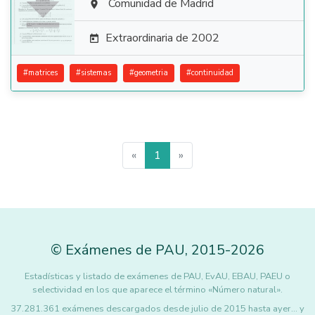

Comunidad de Madrid

Extraordinaria de 2002

#
matrices
#
sistemas
#
geometria
#
continuidad
«
1
»
©
Exámenes de PAU
,
2015
-2026
Estadísticas y listado de exámenes de PAU, EvAU, EBAU, PAEU o
selectividad en los que aparece el término «Número natural».
37.281.361 exámenes descargados desde julio de 2015 hasta ayer... y