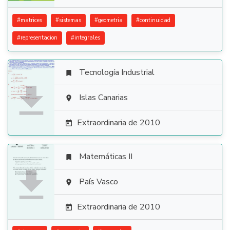
#
matrices
#
sistemas
#
geometria
#
continuidad
#
representacion
#
integrales
Tecnología Industrial


Islas Canarias

Extraordinaria de 2010

Matemáticas II


País Vasco

Extraordinaria de 2010
