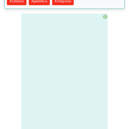
#
sistemas
#
geometria
#
integrales