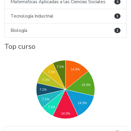
Matemáticas Aplicadas a las Ciencias Sociales
3
Tecnología Industrial
1
Biología
1
Top curso
7.1%
14.3%
7.1%
7.1%
14.3%
7.1%
7.1%
14.3%
7.1%
14.3%