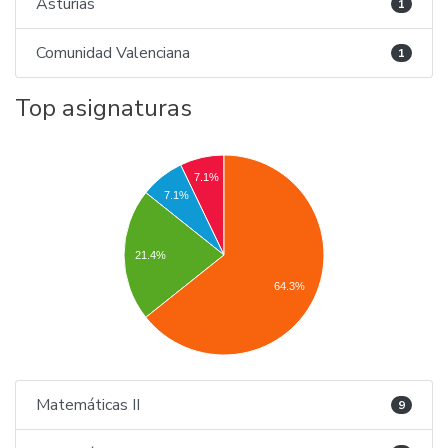
Asturias
1
Comunidad Valenciana
1
Top asignaturas
7.1%
7.1%
21.4%
64.3%
Matemáticas II
9