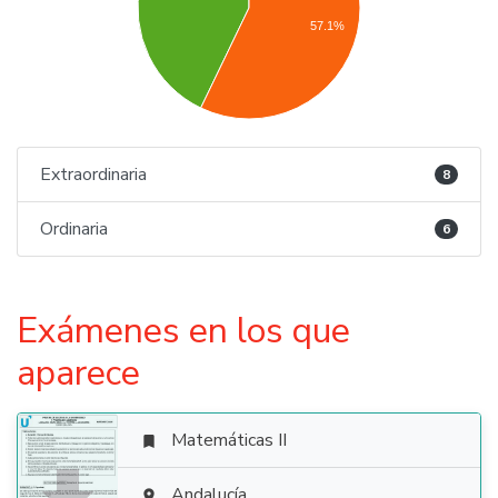
57.1%
Extraordinaria
8
Ordinaria
6
Exámenes en los que
aparece
Matemáticas II

Andalucía
