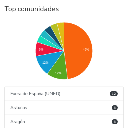
Top comunidades
8%
48%
12%
12%
Fuera de España (UNED)
12
Asturias
3
Aragón
3