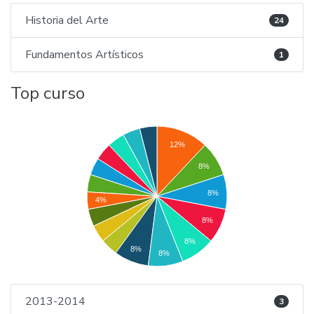
Historia del Arte
24
Fundamentos Artísticos
1
Top curso
12%
8%
8%
4%
8%
8%
8%
8%
2013-2014
3