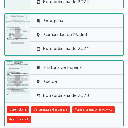
Extraordinaria de 2024

Geografía


Comunidad de Madrid

Extraordinaria de 2024

Historia de España


Galicia

Extraordinaria de 2023

#
prehistoria
#
monarquia-hispanica
#
transformaciones-xix-xx
#
guerra-civil