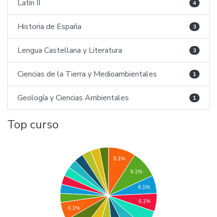
Latín II
4
Historia de España
3
Lengua Castellana y Literatura
3
Ciencias de la Tierra y Medioambientales
1
Geología y Ciencias Ambientales
1
Top curso
9.1%
9.1%
6.1%
6.1%
6.1%