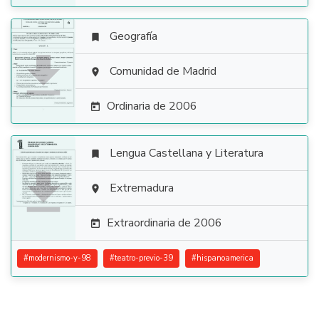
Geografía


Comunidad de Madrid

Ordinaria de 2006

Lengua Castellana y Literatura


Extremadura

Extraordinaria de 2006

#
modernismo-y-98
#
teatro-previo-39
#
hispanoamerica