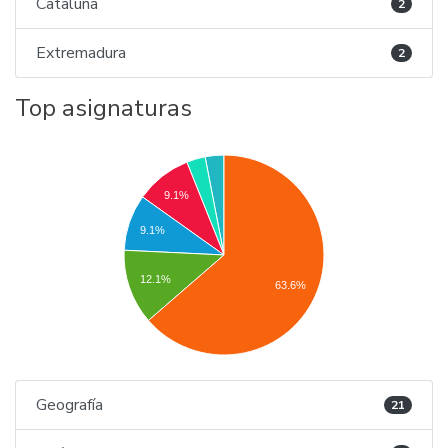
Cataluña
2
Extremadura
2
Top asignaturas
9.1%
9.1%
12.1%
63.6%
Geografía
21