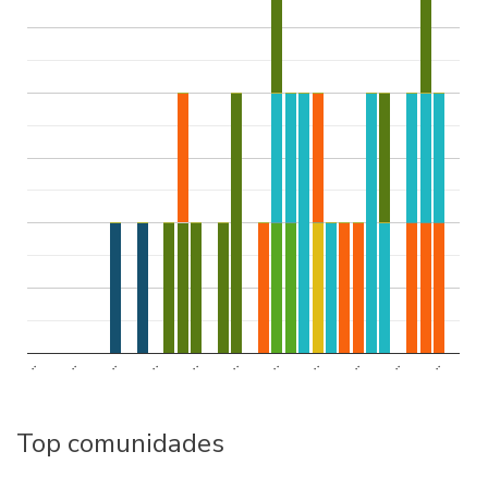
..
..
..
..
..
..
..
..
..
..
..
Top comunidades