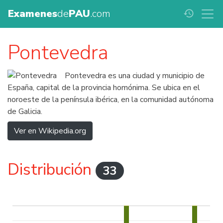
Examenes
de
PAU
.com
history
Pontevedra
Pontevedra es una ciudad y municipio de
España, capital de la provincia homónima. Se ubica en el
noroeste de la península ibérica, en la comunidad autónoma
de Galicia.
Ver en Wikipedia.org
Distribución
33