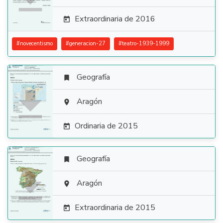
Extraordinaria de 2016

#
novecentismo
#
generacion-27
#
teatro-1939-1999
Geografía


Aragón

Ordinaria de 2015

Geografía


Aragón

Extraordinaria de 2015
