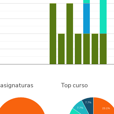
 asignaturas
Top curso
7.7%
7.7%
23.1%