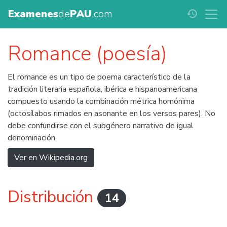
Examenes
de
PAU
.com
history
Romance (poesía)
El romance es un tipo de poema característico de la
tradición literaria española, ibérica e hispanoamericana
compuesto usando la combinación métrica homónima
(octosílabos rimados en asonante en los versos pares). No
debe confundirse con el subgénero narrativo de igual
denominación.
Ver en Wikipedia.org
Distribución
14