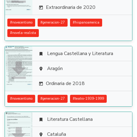
Extraordinaria de 2020

#
novecentismo
#
generacion-27
#
hispanoamerica
#
novela-realista
Lengua Castellana y Literatura


Aragón

Ordinaria de 2018

#
novecentismo
#
generacion-27
#
teatro-1939-1999
Literatura Castellana


Cataluña
