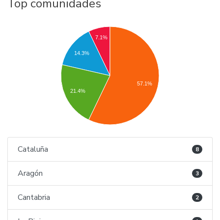
Top comunidades
7.1%
14.3%
57.1%
21.4%
Cataluña
8
Aragón
3
Cantabria
2