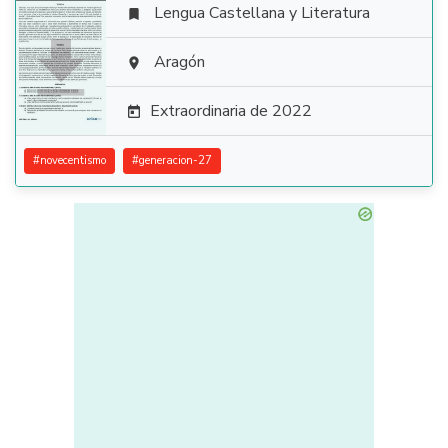
Lengua Castellana y Literatura


Aragón

Extraordinaria de 2022

#
novecentismo
#
generacion-27