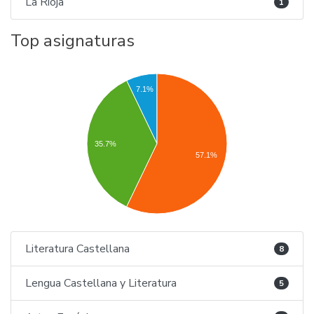
La Rioja
1
Top asignaturas
7.1%
35.7%
57.1%
Literatura Castellana
8
Lengua Castellana y Literatura
5