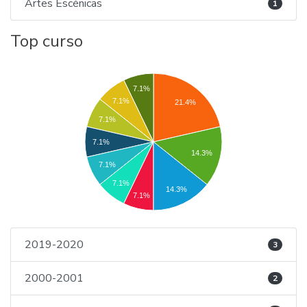
Artes Escénicas
1
Top curso
7.1%
7.1%
21.4%
7.1%
7.1%
14.3%
7.1%
7.1%
14.3%
7.1%
2019-2020
3
2000-2001
2